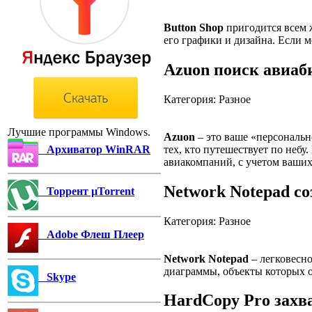
Button Shop
пригодится всем ж
его графики и дизайна. Если м
Azuon поиск авиаб
Категория: Разное
Лучшие программы Windows.
Azuon
– это ваше «персональн
тех, кто путешествует по небу
Архиватор WinRAR
авиакомпаний, с учетом ваши
Network Notepad с
Торрент µTorrent
Категория: Разное
Adobe Флеш Плеер
Network Notepad
– легковесно
диаграммы, объекты которых 
Skype
HardCopy Pro захв