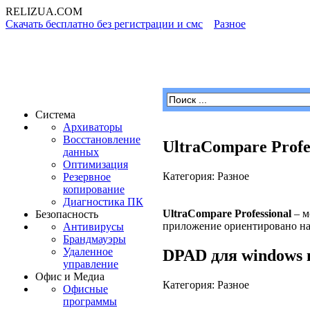
RELIZUA
.COM
Скачать бесплатно без регистрации и смс
»
Разное
» Страница 
Программы для Windows
Система
Архиваторы
Восстановление
UltraCompare Profe
данных
Оптимизация
Категория: Разное
Резервное
копирование
Диагностика ПК
UltraCompare Professional
– м
Безопасность
приложение ориентировано на 
Антивирусы
Брандмауэры
Удаленное
DPAD для windows 
управление
Офис и Медиа
Категория: Разное
Офисные
программы