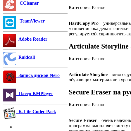
CCleaner
Категория: Разное
TeamViewer
HardCopy Pro
– универсальны
мгновение ока делать снимки 
регулируется), скриншотить а
Adobe Reader
Articulate Storylin
Raidcall
Категория: Разное
Articulate Storyline
– многофун
Запись дисков Nero
обучающих материалов: курсов,
Secure Eraser на р
Плеер KMPlayer
Категория: Разное
K-Lite Codec Pack
Secure Eraser
– очень надежны
программа выполняет чистку с
установить русскую версию.