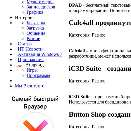
Мультимедиа
DPAD
- бесплатный текстовый
Запись дисков
программирования. Понятен н
Графика
Интернет
Calc4all продвину
Браузеры
Загрузка
Общение
Категория: Разное
Разное
Статьи
ИТ Новости
Calc4all
– многофункциональны
Активация Windows 7
разработчики, может использо
Приложения
Андроид
iC3D Suite - создан
Игры
Программы
Категория: Разное
Мы Вконтакте
iC3D Suite
– программный прод
Используется для брендирова
Button Shop создан
Категория: Разное