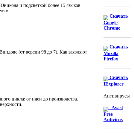
Юникода и подсветкой более 15 языков
елям.
Скачать
Google
Chrome
Скачать
ндовс (от версии 98 до 7). Как заявляют
Mozilla
Firefox
Скачать
IExplorer
Антивирусы
ого цикла: от идеи до производства.
верхности.
Avast
Free
Antivirus