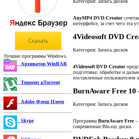
Категория: Запись дисков
AnyMP4 DVD Creator
сочетае
интерфейсе, за счет чего эта 
4Videosoft DVD Crea
Категория: Запись дисков
Лучшие программы Windows.
Архиватор WinRAR
4Videosoft DVD Creator
предс
подготовке, обработке и даль
поставленные пользователем з
Торрент µTorrent
BurnAware Free 10 
Adobe Флеш Плеер
Категория: Запись дисков
Skype
Программа
BurnAware Free
– 
современные Blu-ray диски.