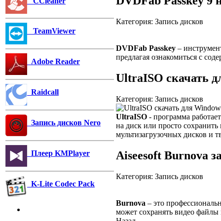
DVDFab Passkey 9 н
CCleaner
Категория: Запись дисков
TeamViewer
DVDFab Passkey
– инструмент
предлагая ознакомиться с сод
Adobe Reader
UltraISO скачать д
Raidcall
Категория: Запись дисков
UltraISO
- программа работает
Запись дисков Nero
на диск или просто сохранить
мультизагрузочных дисков и т
Aiseesoft Burnova 
Плеер KMPlayer
Категория: Запись дисков
K-Lite Codec Pack
Burnova
– это профессиональн
может сохранять видео файлы
Назад