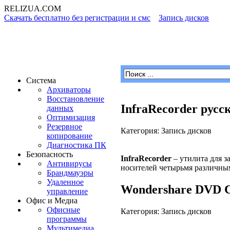
RELIZUA
.COM
Скачать бесплатно без регистрации и смс
»
Запись дисков
Программы для Windows
Система
Архиваторы
Восстановление
InfraRecorder русс
данных
Оптимизация
Резервное
Категория: Запись дисков
копирование
Диагностика ПК
Безопасность
InfraRecorder
– утилита для з
Антивирусы
носителей четырьмя различны
Брандмауэры
Удаленное
Wondershare DVD C
управление
Офис и Медиа
Офисные
Категория: Запись дисков
программы
Мультимедиа