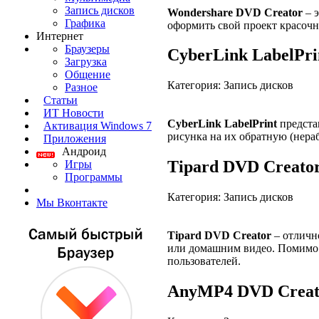
Запись дисков
Wondershare DVD Creator
– 
Графика
оформить свой проект красоч
Интернет
Браузеры
CyberLink LabelPri
Загрузка
Общение
Категория: Запись дисков
Разное
Статьи
ИТ Новости
CyberLink LabelPrint
предста
Активация Windows 7
рисунка на их обратную (нера
Приложения
Андроид
Tipard DVD Creator
Игры
Программы
Категория: Запись дисков
Мы Вконтакте
Tipard DVD Creator
– отлично
или домашним видео. Помимо 
пользователей.
AnyMP4 DVD Creato