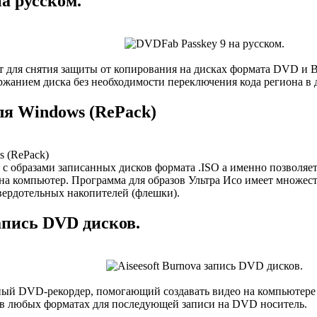
а русском.
 для снятия защиты от копирования на дисках формата DVD и B
ержанием диска без необходимости переключения кода региона в 
ля Windows (RePack)
 с образами записанных дисков формата .ISO а именно позволяе
 на компьютер. Программа для образов Ультра Исо имеет множест
вердотельных накопителей (флешки).
запись DVD дисков.
ый DVD-рекордер, помогающий создавать видео на компьютере 
 в любых форматах для последующей записи на DVD носитель.