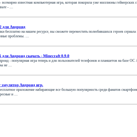
) – всемирно известная компьютерная игра, которая покорила уже миллионы геймерских с
те - ....
2 для Андроид
ки бесплатно на нашем ресурсе, вы сможете переместить полюбившихся героев сериала 
ные проблемы. ....
 для Aндроид скачать - Minecraft 0.9.0
роид - популярная игра теперь и для пользователей телефонов и планшетов на базе ОС
 не ....
r эмулятор Андроид игр.
– бесплатное приложение набирающие все большую популярность среди фанатов смартфо
есные и ....