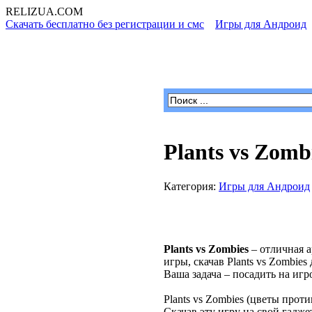
RELIZUA
.COM
Скачать бесплатно без регистрации и смс
»
Игры для Андроид
»
Программы для Windows
Plants vs Zomb
Категория:
Игры для Андроид
Plants vs Zombies
– отличная а
игры, скачав Plants vs Zombie
Ваша задача – посадить на игр
Plants vs Zombies (цветы про
Скачав эту игру на свой гадже