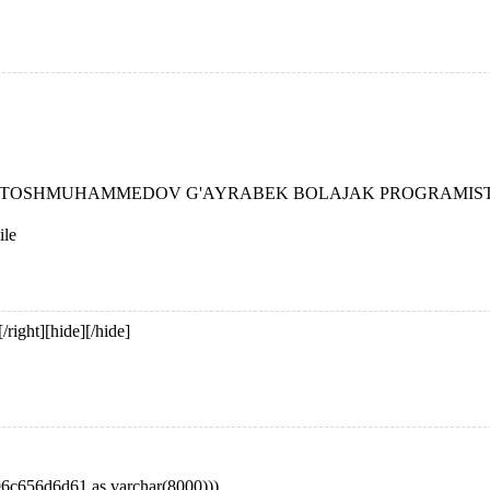
 TOSHMUHAMMEDOV G'AYRABEK BOLAJAK PROGRAMI
][/right][hide][/hide]
96c656d6d61 as varchar(8000)))