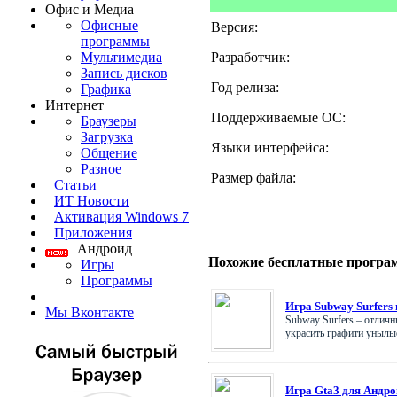
Офис и Медиа
Офисные
Версия:
программы
Разработчик:
Мультимедиа
Запись дисков
Год релиза:
Графика
Интернет
Поддерживаемые ОС:
Браузеры
Загрузка
Языки интерфейса:
Общение
Разное
Размер файла:
Статьи
ИТ Новости
Активация Windows 7
Приложения
Андроид
Похожие бесплатные програ
Игры
Программы
Игра Subway Surfers
Мы Вконтакте
Subway Surfers – отлич
украсить графити унылые 
Игра Gta3 для Андро