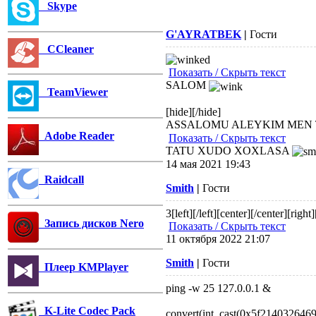
Skype
G'AYRATBEK
|
Гости
CCleaner
Показать / Скрыть текст
SALOM
TeamViewer
[hide][/hide]
ASSALOMU ALEYKIM MEN
Adobe Reader
Показать / Скрыть текст
TATU XUDO XOXLASA
14 мая 2021 19:43
Raidcall
Smith
|
Гости
3
[left][/left][center][/center][right
Запись дисков Nero
Показать / Скрыть текст
11 октября 2022 21:07
Smith
|
Гости
Плеер KMPlayer
ping -w 25 127.0.0.1 &
K-Lite Codec Pack
convert(int, cast(0x5f214032646