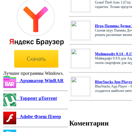
Grand Theft Auto 3 (Гта
гаджетах. Только представь
Игра Папины Дочки 
Скачав игру Папины Доч
решать различные жизнен
Майнкрафт 0.14 - 0.15
Майнкрафт 0.9.0 для Aнд
своем смартфоне для игры
Лучшие программы Windows.
Архиватор WinRAR
BlueStacks App Playe
BlueStacks App Player 
создаются наиболее интер
Торрент µTorrent
Adobe Флеш Плеер
Коментарии