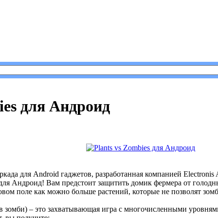
 Plants vs Zombies для Андроид
ies для Андроид
ркада для Android гаджетов, разработанная компанией Electronis 
s для Андроид! Вам предстоит защитить домик фермера от голодн
овом поле как можно больше растений, которые не позволят зомб
тив зомби) – это захватывающая игра с многочисленными уровням
т, вы получите: