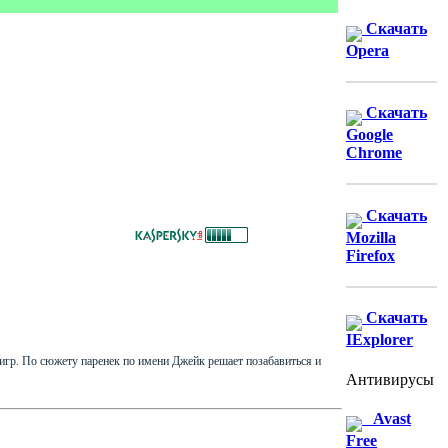
Скачать
Opera
Скачать
Google
Chrome
Скачать
Mozilla
Firefox
Скачать
IExplorer
игр. По сюжету паренек по имени Джейк решает позабавиться и
Антивирусы
Avast
Free