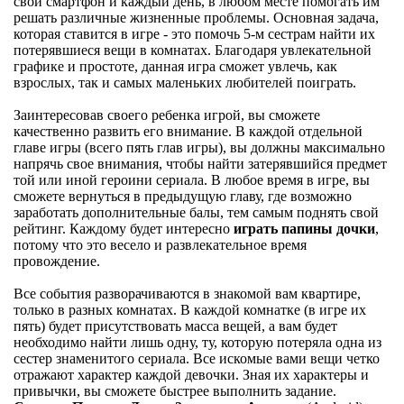
свой смартфон и каждый день, в любом месте помогать им
решать различные жизненные проблемы. Основная задача,
которая ставится в игре - это помочь 5-м сестрам найти их
потерявшиеся вещи в комнатах. Благодаря увлекательной
графике и простоте, данная игра сможет увлечь, как
взрослых, так и самых маленьких любителей поиграть.
Заинтересовав своего ребенка игрой, вы сможете
качественно развить его внимание. В каждой отдельной
главе игры (всего пять глав игры), вы должны максимально
напрячь свое внимания, чтобы найти затерявшийся предмет
той или иной героини сериала. В любое время в игре, вы
сможете вернуться в предыдущую главу, где возможно
заработать дополнительные балы, тем самым поднять свой
рейтинг. Каждому будет интересно
играть папины дочки
,
потому что это весело и развлекательное время
провождение.
Все события разворачиваются в знакомой вам квартире,
только в разных комнатах. В каждой комнатке (в игре их
пять) будет присутствовать масса вещей, а вам будет
необходимо найти лишь одну, ту, которую потеряла одна из
сестер знаменитого сериала. Все искомые вами вещи четко
отражают характер каждой девочки. Зная их характеры и
привычки, вы сможете быстрее выполнить задание.