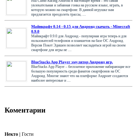
Hill Climb Racing Android в настоящее время - это самая
увлекательная и забавная гонка на русском языке, играть, в
которую можно на смартфоне. В данной игрушке вам
предлагается преодолеть трассы, ....
Майнкрафт 0.14 - 0.15 для Aндроид скачать - Minecraft
0.9.0
Майнкрафт 0.9.0 для Aндроид - популярная игра теперь и для
пользователей телефонов и планшетов на базе ОС Андроид.
Версия Покет Эдишен позволяет насладиться игрой на своем
смартфоне для игры не ....
BlueStacks App Player эмулятор Андроид игр.
BlueStacks App Player – бесплатное приложение набирающие все
большую популярность среди фанатов смартфонов на ОС
Андроид. Многие знают что на платформе Андроит создаются
наиболее интересные и ....
Коментарии
Некто
|
Гости