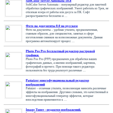
SoftColor Server Automata 10.8
SoftColor Server Automata – популярный редактор для пакетной
обработки графических изображений. Умеет работать из Трея, не
отвлекая юзера от работы или досуга за ПК. Софт
распространяется бесплатно и ....
Фото на документы 8.0 на русском
Фото на документы – удобная утилита, предназначенная,
главным образом, для специалистов, занятых в сфере
изготовления снимков на всевозможные документы. Данная
программа автоматизирует процесс ....
Photo Pos Pro бесплатный редактор растровой
графики.
Photo Pos Pro (PPP) предназначен для обработки ваших
графических данных, а именно изображений, картинок,
фотографий и прочего. При помощи такого редактора
пользователь без труда реализует различные ....
Pattaizer многофункциональный редактор
изображений
Pattaizer – отличная утилита, позволяющая наносить различные
эффекты на изображения. Другими словами, это качественный и
многофункциональный генератор эффектов, которые
впоследствии применяются к ....
Image Tuner - редактор изображений.