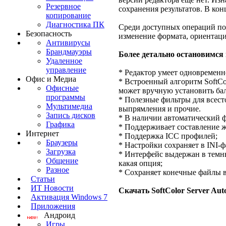
Резервное
сохранения результатов. В кон
копирование
Диагностика ПК
Среди доступных операций по 
Безопасность
изменение формата, ориентаци
Антивирусы
Брандмауэры
Более детально остановимся 
Удаленное
управление
* Редактор умеет одновремен
Офис и Медиа
* Встроенный алгоритм SoftCo
Офисные
может вручную установить бал
программы
* Полезные фильтры для всест
Мультимедиа
выпрямления и прочие.
Запись дисков
* В наличии автоматический ф
Графика
* Поддерживает составление 
Интернет
* Поддержка ICC профилей;
Браузеры
* Настройки сохраняет в INI-ф
Загрузка
* Интерфейс выдержан в темны
Общение
какая опция;
Разное
* Сохраняет конечные файлы 
Статьи
ИТ Новости
Скачать SoftColor Server Aut
Активация Windows 7
Приложения
Андроид
Игры