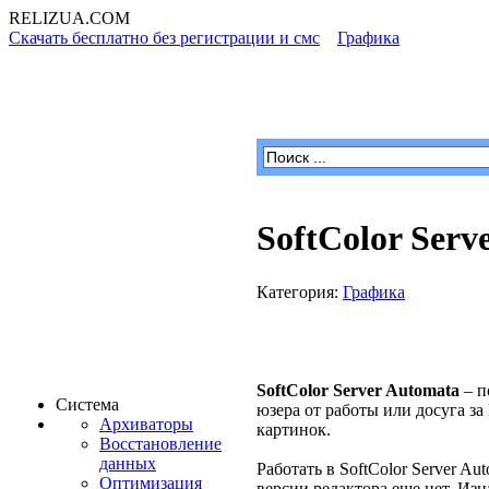
RELIZUA
.COM
Скачать бесплатно без регистрации и смс
»
Графика
» SoftColor
Программы для Windows
SoftColor Serv
Категория:
Графика
SoftColor Server Automata
– п
Система
юзера от работы или досуга за
Архиваторы
картинок.
Восстановление
данных
Работать в SoftColor Server A
Оптимизация
версии редактора еще нет. Из