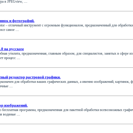
а в JPEGview, ....
тинок и фотографий.
otor – отличный инструмент с огромным функционалом, предназначенный для обработки
се самое ....
.0 на русском
бная утилита, предназначенная, главным образом, для специалистов, занятых в сфере 
 процесс ....
атный редактор растровой графики.
дназначен для обработки ваших графических данных, а именно изображений, картинок, 
чные ....
ор изображений.
но бесплатная программа, предназначенная для пакетной обработки всевозможных графи
 водяные ....