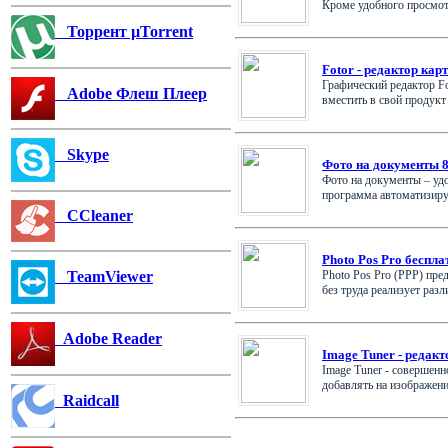
Кроме удобного просмотр
Торрент µTorrent
Fotor - редактор кар
Графический редактор F
Adobe Флеш Плеер
вместить в свой продукт в
Skype
Фото на документы 8
Фото на документы – удо
программа автоматизирует
CCleaner
Photo Pos Pro беспл
Photo Pos Pro (PPP) пре
TeamViewer
без труда реализует разли
Adobe Reader
Image Tuner - редакт
Image Tuner - совершен
добавлять на изображения
Raidcall