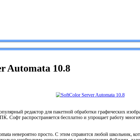
 Server Automata 10.8
er Automata 10.8
опулярный редактор для пакетной обработки графических изображ
 ПК. Софт распространяется бесплатно и упрощает работу многим
utomata невероятно просто. С этим справится любой школьник, к
начально необходимо определиться с графическими файлами, дале