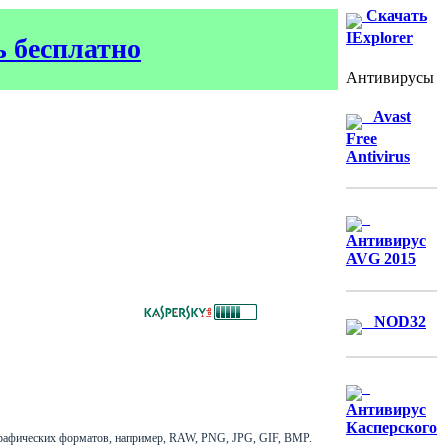
Скачать
IExplorer
ь бесплатно
Антивирусы
Avast
Free
Antivirus
Антивирус
AVG 2015
NOD32
Антивирус
Касперского
рафических форматов, например, RAW, PNG, JPG, GIF, BMP.