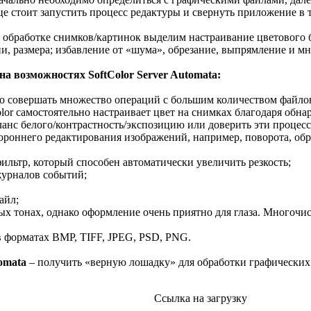
це стоит запустить процесс редактуры и свернуть приложение в т
обработке снимков/картинок выделим настраивание цветового ба
и, размера; избавление от «шума», обрезание, выпрямление и мн
на возможностях SoftColor Server Automata:
но совершать множество операций с большим количеством файло
lor самостоятельно настраивает цвет на снимках благодаря обн
анс белого/контрастность/экспозицию или доверить эти процес
ороннего редактирования изображений, например, поворота, обр
ильтр, который способен автоматически увеличить резкость;
журналов событий;
айл;
х тонах, однако оформление очень приятно для глаза. Многочис
в форматах BMP, TIFF, JPEG, PSD, PNG.
omata
– получить «верную лошадку» для обработки графических
Ссылка на загрузку