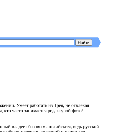
ений. Умеет работать из Трея, не отвлекая
, кто часто занимается редактурой фото/
оторый владеет базовым английским, ведь русской
е выбрать перечень операций и папку для