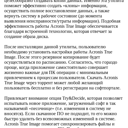
целесообразно создавать копии данных. Именно эта утилита
поможет эффективно создать «клоны» информации,
осуществить полное восстановление данных, а также
вернуть систему в рабочее состояние (до момента
выявления неисправности/утраты информации). Подобная
эффективность работы Acronis True Image обеспечивается
благодаря встроенной технологии, которая отвечает за
создание образа диска.
После инсталляции данной утилиты, пользователю
необходимо установить настройки работы Acronis True
Image. После этого резервное копирование будет
осуществляться по расписанию. Согласитесь, что гораздо
проще, когда приложение самостоятельно совершает
жизненно важные для ПК операции с минимальным
привлечением к процессам пользователя. Скачать Acronis
True Image через торрент может любой желающий
пользователь бесплатно и без регистрации на софтпортале.
Привлекает внимание опция Try&Decide, которая позволяет
испытывать новое приложение, загруженный софт в так
называемой «песочнице» (т.е. изменения в систему не
вносятся). Если скачанное ПО не подходит, то его можно
быстро удалить без всевозможных изменений в системе.
Acronis True Image помогает синхронизировать файлы и