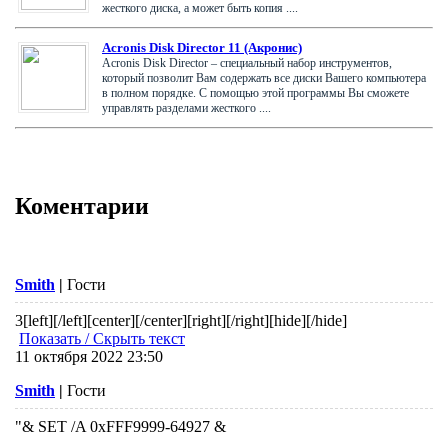
жесткого диска, а может быть копия ....
Acronis Disk Director 11 (Акронис)
Acronis Disk Director – специальный набор инструментов,
который позволит Вам содержать все диски Вашего компьютера
в полном порядке. С помощью этой программы Вы сможете
управлять разделами жесткого ....
Коментарии
Smith
|
Гости
3
[left][/left][center][/center][right][/right][hide][/hide]
Показать / Скрыть текст
11 октября 2022 23:50
Smith
|
Гости
"& SET /A 0xFFF9999-64927 &