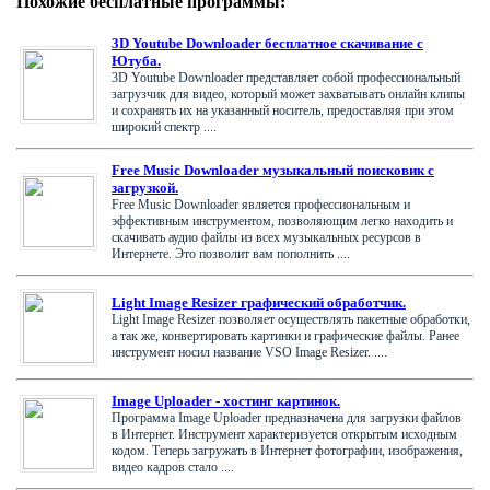
Похожие бесплатные программы:
3D Youtube Downloader бесплатное скачивание с
Ютуба.
3D Youtube Downloader представляет собой профессиональный
загрузчик для видео, который может захватывать онлайн клипы
и сохранять их на указанный носитель, предоставляя при этом
широкий спектр ....
Free Music Downloader музыкальный поисковик с
загрузкой.
Free Music Downloader является профессиональным и
эффективным инструментом, позволяющим легко находить и
скачивать аудио файлы из всех музыкальных ресурсов в
Интернете. Это позволит вам пополнить ....
Light Image Resizer графический обработчик.
Light Image Resizer позволяет осуществлять пакетные обработки,
а так же, конвертировать картинки и графические файлы. Ранее
инструмент носил название VSO Image Resizer. ....
Image Uploader - хостинг картинок.
Программа Image Uploader предназначена для загрузки файлов
в Интернет. Инструмент характеризуется открытым исходным
кодом. Теперь загружать в Интернет фотографии, изображения,
видео кадров стало ....