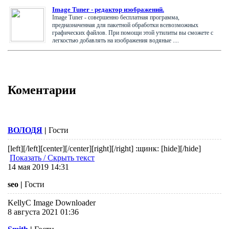
Image Tuner - редактор изображений.
Image Tuner - совершенно бесплатная программа,
предназначенная для пакетной обработки всевозможных
графических файлов. При помощи этой утилиты вы сможете с
легкостью добавлять на изображения водяные ....
Коментарии
ВОЛОДЯ
|
Гости
[left][/left][center][/center][right][/right] :щинк:
[hide][/hide]
Показать / Скрыть текст
14 мая 2019 14:31
seo
|
Гости
KellyC Image Downloader
8 августа 2021 01:36