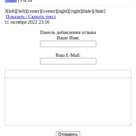
Smith
|
Гости
3
[left][/left][center][/center][right][/right][hide][/hide]
Показать / Скрыть текст
11 октября 2022 23:16
Панель добавления отзыва
Ваше Имя:
Ваш E-Mail: