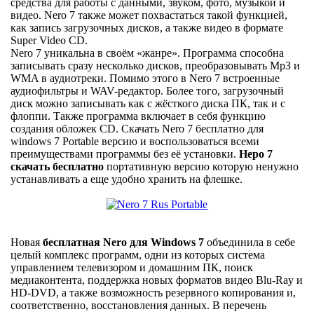
средства для работы с данными, звуком, фото, музыкой и
видео. Nero 7 также может похвастаться такой функцией,
как запись загрузочных дисков, а также видео в формате
Super Video CD.
Nero 7 уникальна в своём «жанре». Программа способна
записывать сразу несколько дисков, преобразовывать Mp3 и
WMA в аудиотреки. Помимо этого в Nero 7 встроенные
аудиофильтры и WAV-редактор. Более того, загрузочный
диск можно записывать как с жёсткого диска ПК, так и с
флоппи. Также программа включает в себя функцию
создания обложек CD. Скачать Nero 7 бесплатно для
windows 7 Portable версию и воспользоваться всеми
преимуществами программы без её установки.
Неро 7
скачать бесплатно
портативную версию которую ненужно
устанавливать а еще удобно хранить на флешке.
Новая
бесплатная Nero для Windows 7
объединила в себе
целый комплекс программ, одни из которых система
управлением телевизором и домашним ПК, поиск
медиаконтента, поддержка новых форматов видео Blu-Ray и
HD-DVD, а также возможность резервного копирования и,
соответственно, восстановления данных. В перечень