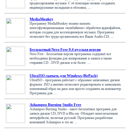
продюсирования музыки. С её помощью можно создавать
индивидуальные вкладыши и обложки, ....
MediaMonkey
Программу MediaMonkey можно назвать
многофункциональным «комбайном» обработки аудиофайлов,
которая создана для коллекционеров музыки. Программа
позволяет без труда организовать все Ваши Audio-CD, ....
Бесплатный Nero Free 9.4 русская версия
Nero Free - Бесплатная версия программы содержит все
необходимы функции для копирования и записи а также
стирания CD - DVD дисков и не более. ....
UltraISO скачать для Windows (RePack)
UltraISO - программа работает с образами записанных дисков
формата .ISO а именно позволяет редактировать и записывать
измененный образ на диск или просто сохранить на компьютер.
Программа для ....
Ashampoo Burning Studio Free
Ashampoo Burning Studio - пакет бесплатных программ для
записи дисков CD, DVD и Blu-ray. Обладает многоязычным
интерфейсом, включая русский. Программа разработана
компанией Ashampoo и это не ....