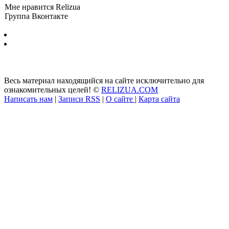
Мне нравится Relizua
Группа Вконтакте
Бесплатно скачать программы для Windows без регистрации и
смс © 2012-2024
Весь материал находящийся на сайте исключительно для
ознакомительных целей! ©
RELIZUA.COM
Написать нам
|
Записи RSS
|
О сайте
|
Карта сайта