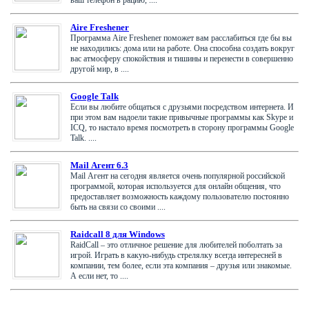
Aire Freshener
Программа Aire Freshener поможет вам расслабиться где бы вы
не находились: дома или на работе. Она способна создать вокруг
вас атмосферу спокойствия и тишины и перенести в совершенно
другой мир, в ....
Google Talk
Если вы любите общаться с друзьями посредством интернета. И
при этом вам надоели такие привычные программы как Skype и
ICQ, то настало время посмотреть в сторону программы Google
Talk. ....
Mail Агент 6.3
Mail Агент на сегодня является очень популярной российской
программой, которая используется для онлайн общения, что
предоставляет возможность каждому пользователю постоянно
быть на связи со своими ....
Raidcall 8 для Windows
RaidCall – это отличное решение для любителей поболтать за
игрой. Играть в какую-нибудь стрелялку всегда интересней в
компании, тем более, если эта компания – друзья или знакомые.
А если нет, то ....