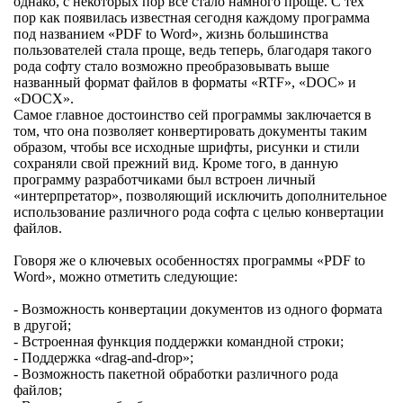
однако, с некоторых пор все стало намного проще. С тех
пор как появилась известная сегодня каждому программа
под названием «PDF to Word», жизнь большинства
пользователей стала проще, ведь теперь, благодаря такого
рода софту стало возможно преобразовывать выше
названный формат файлов в форматы «RTF», «DOC» и
«DOCX».
Самое главное достоинство сей программы заключается в
том, что она позволяет конвертировать документы таким
образом, чтобы все исходные шрифты, рисунки и стили
сохраняли свой прежний вид. Кроме того, в данную
программу разработчиками был встроен личный
«интерпретатор», позволяющий исключить дополнительное
использование различного рода софта с целью конвертации
файлов.
Говоря же о ключевых особенностях программы «PDF to
Word», можно отметить следующие:
- Возможность конвертации документов из одного формата
в другой;
- Встроенная функция поддержки командной строки;
- Поддержка «drag-and-drop»;
- Возможность пакетной обработки различного рода
файлов;