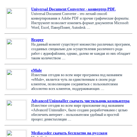
Universal Document Converter - конвертер PDF.
Universal Document Converter - это легкий способ
конвертирования в Adobe PDF и прочие графические форматы.
Инструмент позволяет изменять формат документов Microsoft
Word, Excel, ПаверПоинт, Autodesk ....
Reaper
На данный момент существует множество различных программ,
созданных специально для осуществления различного рода
работ с аудиофайлами, однако, далеко не каждая из них обладает
таким количеством ....
eMule
Известная сегодня во всем мире программа под названием
«eMule», является чуть ли единственным в своем роде
клиентом, позволяющим соединяться с пользователями
абсолютно всех клиентов, поддерживающих ....
Advanced Uninstaller скачать чистильщик компьютера
Известное сегодня во всем мире приложение под названием
«Advanced Uninstaller», было создано разработчиками с целью
обеспечить интернет – пользователям удобный и простой
процесс деинсталляции ....
Mediacoder скачать бесплатно на русском