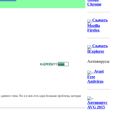
Chrome
Скачать
Mozilla
Firefox
Скачать
IExplorer
Антивирусы
Avast
Free
Antivirus
данного типа. Но и в них есть одна большая проблема, которая
Антивирус
AVG 2015