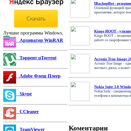
IBackupBot - резервн
Основной функцией прило
приложение, которое помо
Kingo ROOT - утилит
Лучшие программы Windows.
Kingo ROOT – незаменим
Архиватор WinRAR
работе со смартфонами та
Торрент µTorrent
Acronis True Image 2
Acronis True Image – од
жесткого диска, а может б
Adobe Флеш Плеер
Nokia Suite 3.8 Wind
Nokia Suite - специализ
Skype
телефона и компьютера ва
CCleaner
Коментарии
TeamViewer