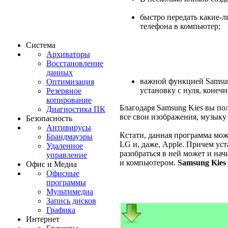
быстро передать какие-л
телефона в компьютер;
Система
Архиваторы
Восстановление
данных
важной функцией Samsun
Оптимизация
установку с нуля, конеч
Резервное
копирование
Благодаря Samsung Kies вы по
Диагностика ПК
все свои изображения, музыку
Безопасность
Антивирусы
Кстати, данная программа мож
Брандмауэры
LG и, даже, Apple. Причем ус
Удаленное
разобраться в ней может и на
управление
и компьютером.
Samsung Kies
Офис и Медиа
Офисные
программы
Мультимедиа
Запись дисков
Графика
Интернет