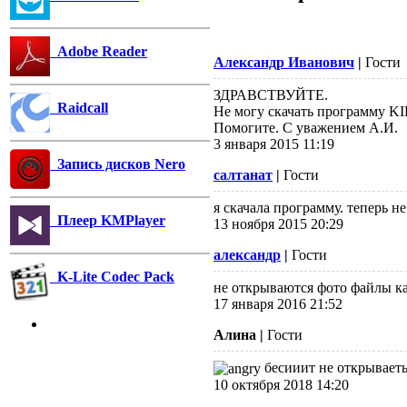
Adobe Reader
Александр Иванович
|
Гости
ЗДРАВСТВУЙТЕ.
Raidcall
Не могу скачать программу KI
Помогите. С уважением А.И.
3 января 2015 11:19
Запись дисков Nero
салтанат
|
Гости
я скачала программу. теперь н
Плеер KMPlayer
13 ноября 2015 20:29
александр
|
Гости
K-Lite Codec Pack
не открываются фото файлы как
17 января 2016 21:52
Алина
|
Гости
бесииит не открываеть
10 октября 2018 14:20