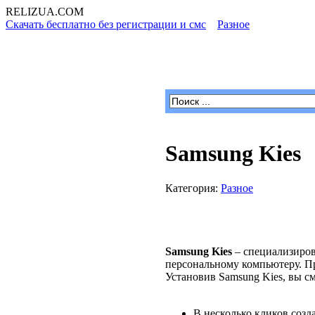
RELIZUA
.COM
Скачать бесплатно без регистрации и смс
»
Разное
» Samsung Ki
Программы для Windows
Samsung Kies
Категория:
Разное
Samsung Kies
– специализиров
персональному компьютеру. Пр
Установив Samsung Kies, вы с
В несколько кликов созд