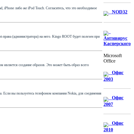
 iPhone либо же iPod Touch. Согласитесь, что это необходимое
NOD32
-права (администратора) на него. Kingo ROOT будет полезен при
Антивирус
Касперского
Microsoft
Office
м является создание образов. Это может быть образ всего
Офис
2003
a. Если вы пользуетесь телефоном компании Nokia, для соединения
Офис
2007
Офис
2010