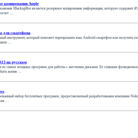
ое копирования Apple
жения IBackupBot является резервное копирование информации, которую содержит iPad,
гает ....
а для смартфона
ый инструмент, который поможет перепрошить ваш Android-смартфон или получить root
ких ....
013 на русском
на из самых мощных программ для работы с жесткими дисками. Ее главным функционало
ыть копия ....
ows
ированный набор бесплатных программ, предоставляемый разработчиками компании Noki
м ....