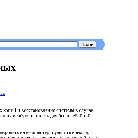
нных
х копий и восстановления системы в случае
яющих особую ценность для бесперебойной
ллировать на компьютер и уделить время для
ы и документы, а также те, которые войдут в