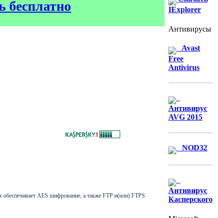
ть бесплатно
IExplorer
Антивирусы
Avast
Free
Antivirus
Антивирус
AVG 2015
NOD32
Антивирус
х обеспечивает AES шифрование, а также FTP и(или) FTPS
Касперского