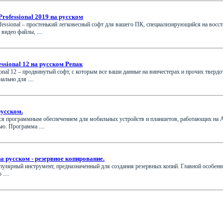
essional 2019 на русском
onal – простенький легковесный софт для вашего ПК, специализирующийся на восст
видео файлы, ....
ssional 12 на русском Репак
nal 12 – продвинутый софт, с которым все ваши данные на винчестерах и прочих тверд
льно для ....
усском.
 программным обеспечением для мобильных устройств и планшетов, работающих на An
ю. Программа ....
на русском - резервное копирование.
популярный инструмент, предназначенный для создания резервных копий. Главной особенн
....