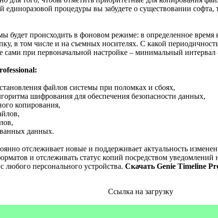
й единоразовой процедуры вы забудете о существовании софта, т
ы будет происходить в фоновом режиме: в определенное время
пку, в том числе и на съемных носителях. С какой периодичност
е сами при первоначальной настройке – минимальный интервал 
ofessional:
становления файлов системы при поломках и сбоях,
лгоритма шифрования для обеспечения безопасности данных,
ного копирования,
айлов,
лов,
ованных данных.
остоянно отслеживает новые и поддерживает актуальность измене
рматов и отслеживать статус копий посредством уведомлений н
с любого персонального устройства.
Скачать Genie Timeline Pro
Ссылка на загрузку