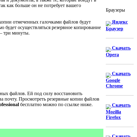
ак как больше он не потребует вашего
Браузеры
 копии отмеченных галочками файлов будут
Яндекс
ью будет осуществляться резервное копирование
Браузер
– три минуты.
Скачать
Opera
Скачать
Google
Chrome
нных файлов. Ей под силу восстановить
а почту. Просмотреть резервные копии файлов
fessional
бесплатно можно по ссылке ниже.
Скачать
Mozilla
Firefox
Скачать