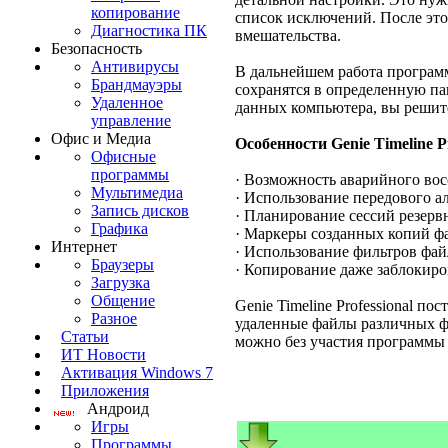
копирование
список исключений. После это
Диагностика ПК
вмешательства.
Безопасность
Антивирусы
В дальнейшем работа программ
Брандмауэры
сохранятся в определенную па
Удаленное
данных компьютера, вы решит
управление
Офис и Медиа
Особенности Genie Timeline Pr
Офисные
программы
· Возможность аварийного вос
Мультимедиа
· Использование передового а
Запись дисков
· Планирование сессий резерв
Графика
· Маркеры созданных копий ф
Интернет
· Использование фильтров фай
Браузеры
· Копирование даже заблокир
Загрузка
Общение
Genie Timeline Professional п
Разное
удаленные файлы различных фо
Статьи
можно без участия программы 
ИТ Новости
Активация Windows 7
Приложения
Андроид
Игры
Программы