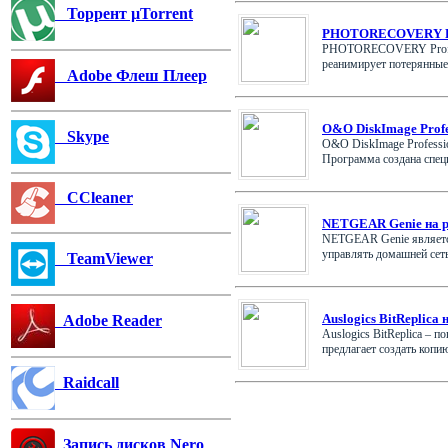
Торрент µTorrent
PHOTORECOVERY Prof
PHOTORECOVERY Professi
реанимирует потерянные 
Adobe Флеш Плеер
O&O DiskImage Profe
Skype
O&O DiskImage Professio
Программа создана специа
CCleaner
NETGEAR Genie на р
NETGEAR Genie является
управлять домашней сеть
TeamViewer
Auslogics BitReplica 
Adobe Reader
Auslogics BitReplica – 
предлагает создать копию 
Raidcall
Запись дисков Nero