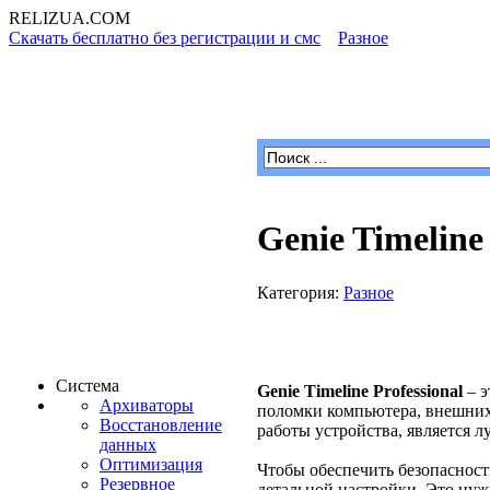
RELIZUA
.COM
Скачать бесплатно без регистрации и смс
»
Разное
» Genie Time
Программы для Windows
Genie Timeline
Категория:
Разное
Система
Genie Timeline Professional
– э
Архиваторы
поломки компьютера, внешних
Восстановление
работы устройства, является
данных
Оптимизация
Чтобы обеспечить безопасность
Резервное
детальной настройки. Это нуж