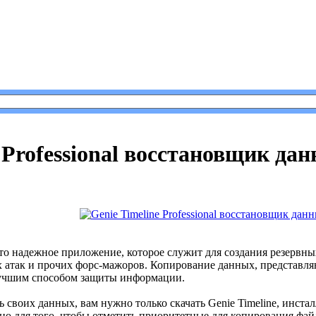
line Professional восстановщик данных
 Professional восстановщик да
то надежное приложение, которое служит для создания резервны
 атак и прочих форс-мажоров. Копирование данных, представл
 лучшим способом защиты информации.
 своих данных, вам нужно только скачать Genie Timeline, инста
но для того, чтобы отметить приоритетные для копирования файл