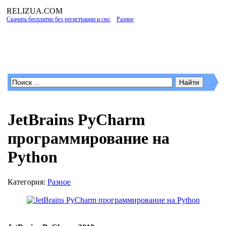
RELIZUA
.COM
Скачать бесплатно без регистрации и смс
»
Разное
» JetBrains PyCharm
программирование на Python
Программы для Windows
JetBrains PyCharm
программирование на
Python
Категория:
Разное