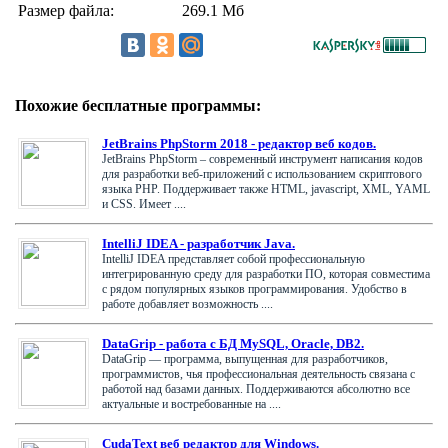
Размер файла:
269.1 Мб
Похожие бесплатные программы:
JetBrains PhpStorm 2018 - редактор веб кодов.
JetBrains PhpStorm – современный инструмент написания кодов
для разработки веб-приложений с использованием скриптового
языка РНР. Поддерживает также HTML, javascript, XML, YAML
и CSS. Имеет ....
IntelliJ IDEA - разработчик Java.
IntelliJ IDEA представляет собой профессиональную
интегрированную среду для разработки ПО, которая совместима
с рядом популярных языков программирования. Удобство в
работе добавляет возможность ....
DataGrip - работа с БД MySQL, Oracle, DB2.
DataGrip — программа, выпущенная для разработчиков,
программистов, чья профессиональная деятельность связана с
работой над базами данных. Поддерживаются абсолютно все
актуальные и востребованные на ....
CudaText веб редактор для Windows.