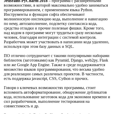
JetBrains PyCharm 2018
– программа с расширенными
возможностями, в которой максимально удобно заниматься
программированием, с применением языка Python.
Инструменты и функции софта обеспечивают
молниеносную инспекцию кода, выполнение и навигацию
по нему, автозаполнение, подсветку синтаксиса кода,
средства отладки и прочие полезные фишки. Кроме того,
над кодом в программе могут трудиться сразу несколько
человек, благодаря интеграции с системой контроля.
Разработчик может участвовать в написании кода удаленно,
используя при этом базу данных и SQL.
ПО отлично сотрудничает с такими популярными наборами
библиотек (заготовками) как Pyramid, Django, web2py, Flask
или же Google App Engine. Также в среде поддерживается
множество языков программирования, что весьма удобно
для реализации самых различных проектов. В частности,
есть поддержка javascript, CSS, Cython и прочих.
Говоря о ключевых возможностях программы, стоит
вспомнить автоформатирование, обнаружение дубликатов
кода, использование заготовок кода для экономии времени и
сил разработчиков, выполнение тестирования на
совместимость и др.