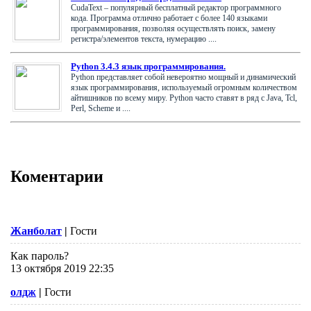
CudaText – популярный бесплатный редактор программного
кода. Программа отлично работает с более 140 языками
программирования, позволяя осуществлять поиск, замену
регистра/элементов текста, нумерацию ....
Python 3.4.3 язык программирования.
Python представляет собой невероятно мощный и динамический
язык программирования, используемый огромным количеством
айтишников по всему миру. Python часто ставят в ряд с Java, Tcl,
Perl, Scheme и ....
Коментарии
Жанболат
|
Гости
Как пароль?
13 октября 2019 22:35
олдж
|
Гости