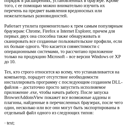
порядок в расширениях, установленных в браузере. Кроме
того, с ее помощью можно внимательно изучить их
перечень на предмет выявления вредоносных или
нежелательных разновидностей.
Работает утилита применительно к трем самым популярным
браузерам: Chrome, Firefox и Internet Explorer, причем для
первых двух она способна также обнаруживать и
сканировать все созданные пользовательские профили, если
их больше одного. Что касается совместимости с
операционными системами, то рассчитано приложение
только на продукцию Microsoft – все версии Windows от XP
до 10.
Тех, кто строго относится ко всему, что устанавливается на
компьютер, порадует отсутствие необходимости
инсталлировать программу с последующим созданием DLL-
файлов – достаточно просто запустить исполняемое
приложение .exe, чтобы начать работу. После запуска
BrowserAddonsView покажет все возможные аддоны и
плагины, найденные в перечисленных браузерах, после чего
один, несколько или все они могут быть экспортированы в
отдельный файл одного из следующих типов:
· text;