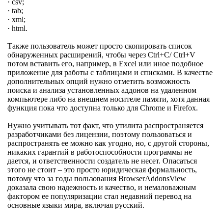
· csv;
· tab;
· xml;
· html.
Также пользователь может просто скопировать список
обнаруженных расширений, чтобы через Ctrl+C/ Ctrl+V
потом вставить его, например, в Excel или иное подобное
приложение для работы с таблицами и списками. В качестве
дополнительных опций нужно отметить возможность
поиска и анализа установленных аддонов на удаленном
компьютере либо на внешнем носителе памяти, хотя данная
функция пока что доступна только для Chrome и Firefox.
Нужно учитывать тот факт, что утилита распространяется
разработчиками без лицензии, поэтому пользоваться и
распространять ее можно как угодно, но, с другой стороны,
никаких гарантий в работоспособности программы не
дается, и ответственности создатель не несет. Опасаться
этого не стоит – это просто юридическая формальность,
потому что за годы пользования BrowserAddonsView
доказала свою надежность и качество, и немаловажным
фактором ее популяризации стал недавний перевод на
основные языки мира, включая русский.