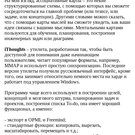
На мой взгляд, ассоциативные карты – это некие
структурированные схемы, с помощью которых вы сможете
сосредоточиться на главной проблеме (или тезисе, или
задаче, или концепции). Другими словами можно сказать,
что с помощью карты мыслей вы сможете увидеть, как ваши
идеи связаны с вашими мыслями. Ментальными картами
пользуются для обучения, планирования, построения
инженерных задач или диаграмм.
iThoughts
– утилита, разработанная так, чтобы быть
доступной для понимания даже начинающим
пользователям, читает популярные форматы, например,
MMAP и использует простую синхронизацию. Последние
версии утилиты получили русскоязычный интерфейс, кроме
того, она занимает относительно немного места на харде и
работает под управлением Windows.
Программу чаще всего используют в построении целей,
концепций и мозгового штурма, планировании задач и
проектов, построения списка To-do, она имеет хороший
функционал, а именно:
- экспорт в OPML и Freemind;
- стандартные функции: копировать, вырезать,
масштабировать, перемещать и т.д.;