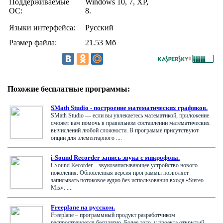
Поддерживаемые
Windows 10, 7, XP,
ОС:
8.
Языки интерфейса:
Русский
Размер файла:
21.53 Мб
Похожие бесплатные программы:
SMath Studio - построение математических графиков.
SMath Studio — если вы увлекаетесь математикой, приложение
сможет вам помочь в правильном составлении математических
вычислений любой сложности. В программе присутствуют
опции для элементарного ....
i-Sound Recorder запись звука с микрофона.
i-Sound Recorder – звукозаписывающее устройство нового
поколения. Обновленная версия программы позволяет
записывать потоковое аудио без использования входа «Stereo
Mix». ....
Freeplane на русском.
Freeplane – программный продукт разработчиком
распространяется бесплатно. Более того, у проекта открытый