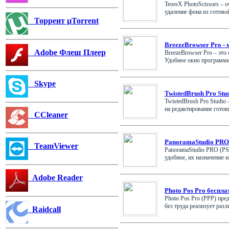
TeoreX PhotoScissors – 
удаление фона из готовой 
Торрент µTorrent
BreezeBrowser Pro -
Adobe Флеш Плеер
BreezeBrowser Pro – эт
Удобное окно программы,
Skype
TwistedBrush Pro Stu
TwistedBrush Pro Studio
на редактирование готовы
CCleaner
PanoramaStudio PRO
TeamViewer
PanoramaStudio PRO (PS
удобное, их назначение и
Adobe Reader
Photo Pos Pro беспл
Photo Pos Pro (PPP) пре
без труда реализует разли
Raidcall