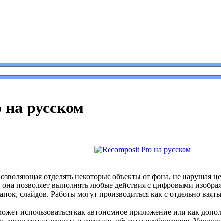
 Pro на русском
o на русском
озволяющая отделять некоторые объекты от фона, не нарушая ц
, она позволяет выполнять любые действия с цифровыми изображ
папок, слайдов. Работы могут производиться как с отдельно взят
 может использоваться как автономное приложение или как допо
ль легко может удалять и заменять объекты изображения. Управ