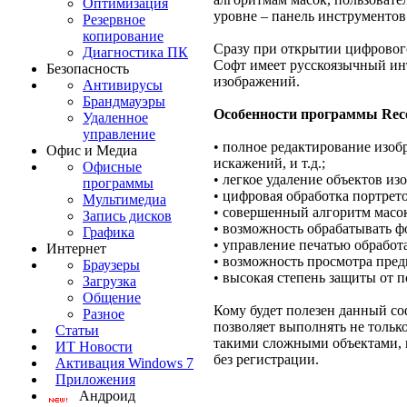
Оптимизация
уровне – панель инструменто
Резервное
копирование
Сразу при открытии цифровог
Диагностика ПК
Софт имеет русскоязычный инт
Безопасность
изображений.
Антивирусы
Брандмауэры
Особенности программы Reco
Удаленное
управление
• полное редактирование изоб
Офис и Медиа
искажений, и т.д.;
Офисные
• легкое удаление объектов из
программы
• цифровая обработка портрето
Мультимедиа
• совершенный алгоритм масо
Запись дисков
• возможность обрабатывать ф
Графика
• управление печатью обработ
Интернет
• возможность просмотра пред
Браузеры
• высокая степень защиты от 
Загрузка
Общение
Кому будет полезен данный соф
Разное
позволяет выполнять не только
Статьи
такими сложными объектами, к
ИТ Новости
без регистрации.
Активация Windows 7
Приложения
Андроид