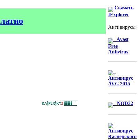
Скачать
IExplorer
платно
Антивирусы
Avast
Free
Antivirus
Антивирус
AVG 2015
NOD32
Антивирус
Касперского