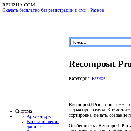
RELIZUA
.COM
Скачать бесплатно без регистрации и смс
»
Разное
» Recomposit
Программы для Windows
Recomposit Pr
Категория:
Разное
Recomposit Pro
– программа, п
задача программы. Кроме того
Система
сортировка, печать, создание 
Архиваторы
Восстановление
Особенность - Recomposit Pro
данных
алгоритмам масок, пользовате