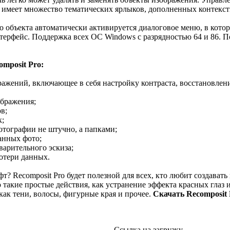
в имеет множество тематических ярлыков, дополненных контекс
о объекта автоматически активируется диалоговое меню, в кот
ерфейс. Поддержка всех ОС Windows с разрядностью 64 и 86. П
mposit Pro:
ражений, включающее в себя настройку контраста, восстановлен
ображения;
в;
к;
отографии не штучно, а папками;
анных фото;
варительного эскиза;
потери данных.
т? Recomposit Pro будет полезной для всех, кто любит создават
 такие простые действия, как устранение эффекта красных глаз и
ак тени, волосы, фигурные края и прочее.
Скачать Recomposit 
Ссылка на загрузку