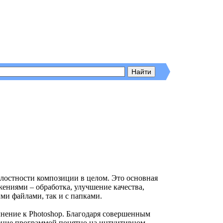
елостности композиции в целом. Это основная
ениями – обработка, улучшение качества,
ыми файлами, так и с папками.
лнение к Photoshop. Благодаря совершенным
ление программой понятно на интуитивном