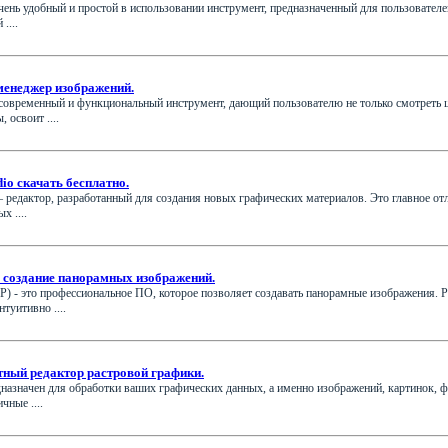
очень удобный и простой в использовании инструмент, предназначенный для пользовате
....
 менеджер изображений.
о современный и функциональный инструмент, дающий пользователю не только смотреть 
 освоит ....
dio скачать бесплатно.
 – редактор, разработанный для создания новых графических материалов. Это главное о
х ....
 создание панорамных изображений.
P) - это профессиональное ПО, которое позволяет создавать панорамные изображения. 
нтуитивно ....
атный редактор растровой графики.
дназначен для обработки ваших графических данных, а именно изображений, картинок, 
чные ....