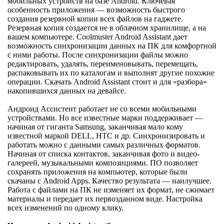
мобильных устройств на базе Android. Ключевая
особенность приложения — возможность быстрого
создания резервной копии всех файлов на гаджете.
Резервная копия создается не в облачном хранилище, а на
вашем компьютере. Coolmuster Android Assistant дает
возможность синхронизации данных на ПК для комфортной
с ними работы. После синхронизации файлы можно
редактировать, удалять, переименовывать, перемещать,
распаковывать их по каталогам и выполнят другие похожие
операции. Скачать Android Assistant стоит и для «разбора»
накопившихся данных на девайсе.
Андроид Ассистент работает не со всеми мобильными
устройствами. Но все известные марки поддерживает —
начиная от гиганта Samsung, заканчивая мало кому
известной маркой DELL, HTC и др. Синхронизировать и
работать можно с данными самых различных форматов.
Начиная от списка контактов, заканчивая фото и видео-
галереей, музыкальными композициями. ПО позволяет
сохранять приложения на компьютер, которые были
скачаны с Android Apps. Качество результата — наилучшее.
Работа с файлами на ПК не изменяет их формат, не сжимает
материалы и передает их первозданном виде. Настройка
всех изменений по одному клику.