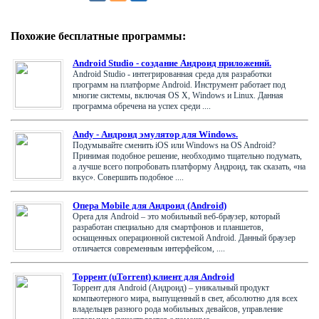
Похожие бесплатные программы:
Android Studio - создание Андроид приложений.
Android Studio - интегрированная среда для разработки
программ на платформе Android. Инструмент работает под
многие системы, включая OS X, Windows и Linux. Данная
программа обречена на успех среди ....
Andy - Андроид эмулятор для Windows.
Подумывайте сменить iOS или Windows на OS Android?
Принимая подобное решение, необходимо тщательно подумать,
а лучше всего попробовать платформу Андроид, так сказать, «на
вкус». Совершить подобное ....
Опера Mobile для Андроид (Android)
Opera для Android – это мобильный веб-браузер, который
разработан специально для смартфонов и планшетов,
оснащенных операционной системой Android. Данный браузер
отличается современным интерфейсом, ....
Торрент (uTorrent) клиент для Android
Торрент для Android (Андроид) – уникальный продукт
компьютерного мира, выпущенный в свет, абсолютно для всех
владельцев разного рода мобильных девайсов, управление