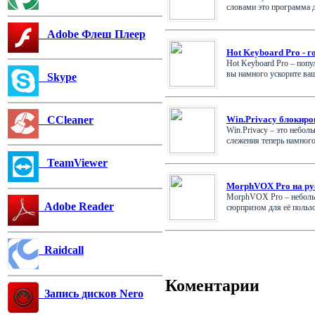
словами это программа дл
Adobe Флеш Плеер
Hot Keyboard Pro - 
Hot Keyboard Pro – поп
вы намного ускорите вашу
Skype
Win.Privacy блокиро
CCleaner
Win.Privacy – это небол
слежения теперь намного 
TeamViewer
MorphVOX Pro на ру
MorphVOX Pro – небольш
Adobe Reader
сюрпризом для её пользов
Raidcall
Коментарии
Запись дисков Nero