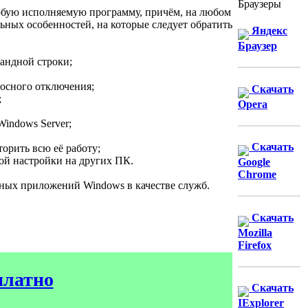
Браузеры
любую исполняемую программу, причём, на любом
ных особенностей, на которые следует обратить
Яндекс
Браузер
андной строки;
носного отключения;
Скачать
;
Opera
Windows Server;
Скачать
орить всю её работу;
ой настройки на других ПК.
Google
Chrome
тных приложений Windows в качестве служб.
Скачать
Mozilla
Firefox
платно
Скачать
IExplorer