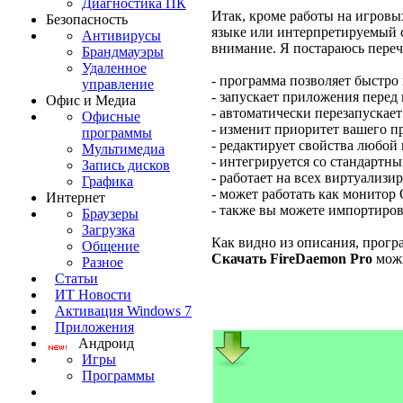
Диагностика ПК
Итак, кроме работы на игровы
Безопасность
языке или интерпретируемый с
Антивирусы
внимание. Я постараюсь переч
Брандмауэры
Удаленное
- программа позволяет быстро
управление
- запускает приложения перед 
Офис и Медиа
- автоматически перезапускае
Офисные
- изменит приоритет вашего п
программы
- редактирует свойства любой
Мультимедиа
- интегрируется со стандартны
Запись дисков
- работает на всех виртуализ
Графика
- может работать как монитор
Интернет
- также вы можете импортиров
Браузеры
Загрузка
Как видно из описания, прогр
Общение
Скачать FireDaemon Pro
можн
Разное
Статьи
ИТ Новости
Активация Windows 7
Приложения
Андроид
Игры
Программы