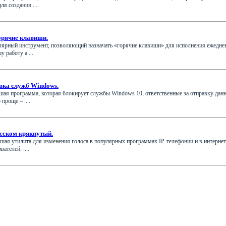
я создания ....
горячие клавиши.
улярный инструмент, позволяющий назначать «горячие клавиши» для исполнения ежедне
 работу а ....
вка служб Windows.
ьшая программа, которая блокирует службы Windows 10, ответственные за отправку дан
проще – ....
сском крякнутый.
ая утилита для изменения голоса в популярных программах IP-телефонии и в интернет 
ателей. ....