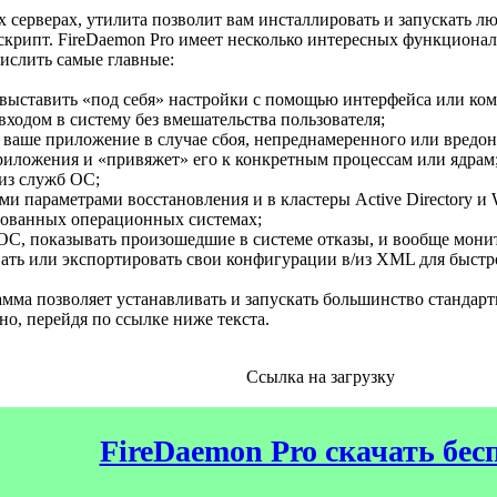
х серверах, утилита позволит вам инсталлировать и запускать 
крипт. FireDaemon Pro имеет несколько интересных функциональ
ислить самые главные:
 выставить «под себя» настройки с помощью интерфейса или ком
входом в систему без вмешательства пользователя;
т ваше приложение в случае сбоя, непреднамеренного или вредо
риложения и «привяжет» его к конкретным процессам или ядрам
 из служб ОС;
ми параметрами восстановления и в кластеры Active Directory и 
ированных операционных системах;
 ОС, показывать произошедшие в системе отказы, и вообще монит
ать или экспортировать свои конфигурации в/из XML для быстр
амма позволяет устанавливать и запускать большинство стандар
о, перейдя по ссылке ниже текста.
Ссылка на загрузку
FireDaemon Pro скачать бес