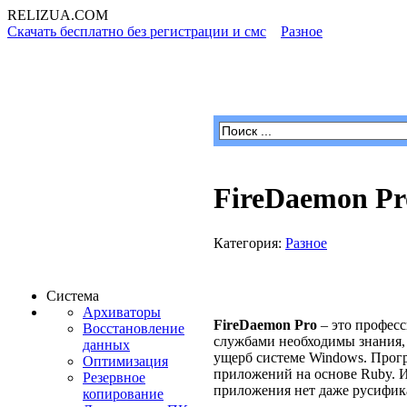
RELIZUA
.COM
Скачать бесплатно без регистрации и смс
»
Разное
» FireDaemon
Программы для Windows
FireDaemon Pr
Категория:
Разное
Система
Архиваторы
FireDaemon Pro
– это професс
Восстановление
службами необходимы знания, 
данных
ущерб системе Windows. Прогр
Оптимизация
приложений на основе Ruby. И
Резервное
приложения нет даже русифик
копирование