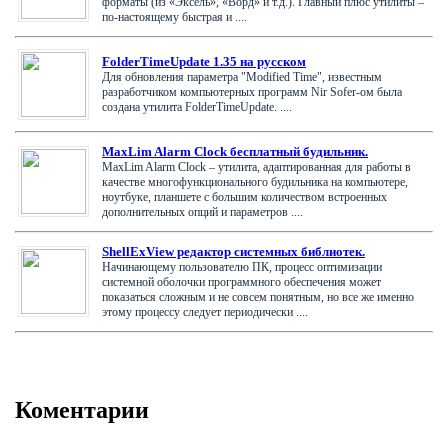
форматы (из «Эксель», «Ворд» и т.д.). Главный плюс утилиты –
по-настоящему быстрая и ....
FolderTimeUpdate 1.35 на русском
Для обновления параметра "Modified Time", известным
разработчиком компьютерных программ Nir Sofer-ом была
создана утилита FolderTimeUpdate. ....
MaxLim Alarm Clock бесплатный будильник.
MaxLim Alarm Clock – утилита, адаптированная для работы в
качестве многофункционального будильника на компьютере,
ноутбуке, планшете с большим количеством встроенных
дополнительных опций и параметров ....
ShellExView редактор системных библиотек.
Начинающему пользователю ПК, процесс оптимизации
системной оболочки программного обеспечения может
показаться сложным и не совсем понятным, но все же именно
этому процессу следует периодически ....
Коментарии