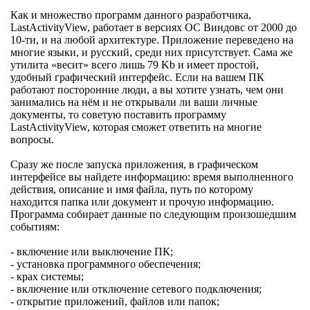
Как и множество программ данного разработчика,
LastActivityView, работает в версиях ОС Виндовс от 2000 до
10-ти, и на любой архитектуре. Приложение переведено на
многие языки, и русский, среди них присутствует. Сама же
утилита «весит» всего лишь 79 Kb и имеет простой,
удобный графический интерфейс. Если на вашем ПК
работают посторонние люди, а вы хотите узнать, чем они
занимались на нём и не открывали ли ваши личные
документы, то советую поставить программу
LastActivityView, которая сможет ответить на многие
вопросы.
Сразу же после запуска приложения, в графическом
интерфейсе вы найдете информацию: время выполненного
действия, описание и имя файла, путь по которому
находится папка или документ и прочую информацию.
Программа собирает данные по следующим произошедшим
событиям:
- включение или выключение ПК;
- установка программного обеспечения;
- крах системы;
- включение или отключение сетевого подключения;
- открытие приложений, файлов или папок;