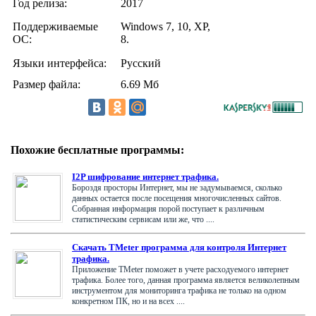
Год релиза:
2017
Поддерживаемые
Windows 7, 10, XP,
ОС:
8.
Языки интерфейса:
Русский
Размер файла:
6.69 Мб
Похожие бесплатные программы:
I2P шифрование интернет трафика.
Бороздя просторы Интернет, мы не задумываемся, сколько
данных остается после посещения многочисленных сайтов.
Собранная информация порой поступает к различным
статистическим сервисам или же, что ....
Скачать TMeter программа для контроля Интернет
трафика.
Приложение TMeter поможет в учете расходуемого интернет
трафика. Более того, данная программа является великолепным
инструментом для мониторинга трафика не только на одном
конкретном ПК, но и на всех ....