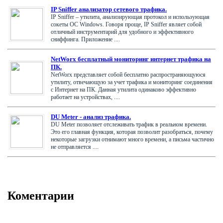
IP Sniffer анализатор сетевого трафика.
IP Sniffer – утилита, анализирующая протокол и использующая
сокеты ОС Windows. Говоря проще, IP Sniffer являет собой
отличный инструментарий для удобного и эффективного
сниффинга. Приложение ....
NetWorx бесплатный мониторинг интернет трафика на
ПК.
NetWorx представляет собой бесплатно распространяющуюся
утилиту, отвечающую за учет трафика и мониторинг соединения
с Интернет на ПК. Данная утилита одинаково эффективно
работает на устройствах, ....
DU Meter - анализ трафика.
DU Meter позволяет отслеживать трафик в реальном времени.
Это его главная функция, которая позволит разобраться, почему
некоторые загрузки отнимают много времени, а письма частично
не отправляется ....
Коментарии