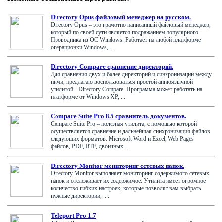
Directory Opus файловый менеджер на русском.
Directory Opus – это грамотно написанный файловый менеджер,
который по своей сути является подражанием популярного
Проводника из ОС Windows. Работает на любой платформе
операционки Windows, ....
Directory Compare сравнение директорий.
Для сравнения двух и более директорий и синхронизации между
ними, предлагаю воспользоваться простой англоязычной
утилитой - Directory Compare. Программа может работать на
платформе от Windows XP, ....
Compare Suite Pro 8.5 сравнитель документов.
Compare Suite Pro – полезная утилита, с помощью которой
осуществляется сравнение и дальнейшая синхронизация файлов
следующих форматов: Microsoft Word и Excel, Web Pages
файлов, PDF, RTF, двоичных ....
Directory Monitor мониторинг сетевых папок.
Directory Monitor выполняет мониторинг содержимого сетевых
папок и отслеживает их содержимое. Утилита имеет огромное
количество гибких настроек, которые позволят вам выбрать
нужные директории, ....
Teleport Pro 1.7