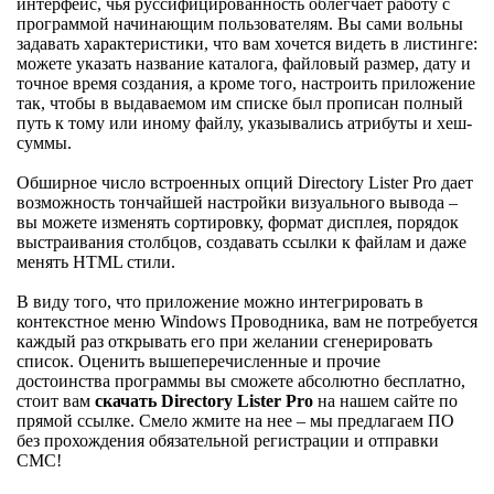
интерфейс, чья руссифицированность облегчает работу с
программой начинающим пользователям. Вы сами вольны
задавать характеристики, что вам хочется видеть в листинге:
можете указать название каталога, файловый размер, дату и
точное время создания, а кроме того, настроить приложение
так, чтобы в выдаваемом им списке был прописан полный
путь к тому или иному файлу, указывались атрибуты и хеш-
суммы.
Обширное число встроенных опций Directory Lister Pro дает
возможность тончайшей настройки визуального вывода –
вы можете изменять сортировку, формат дисплея, порядок
выстраивания столбцов, создавать ссылки к файлам и даже
менять HTML стили.
В виду того, что приложение можно интегрировать в
контекстное меню Windows Проводника, вам не потребуется
каждый раз открывать его при желании сгенерировать
список. Оценить вышеперечисленные и прочие
достоинства программы вы сможете абсолютно бесплатно,
стоит вам
скачать Directory Lister Pro
на нашем сайте по
прямой ссылке. Смело жмите на нее – мы предлагаем ПО
без прохождения обязательной регистрации и отправки
СМС!