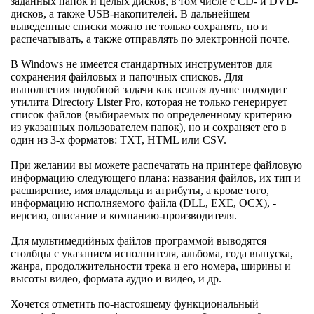
заданных папок и целых дисков, в том числе с CD- и DVD-
дисков, а также USB-накопителей. В дальнейшем
выведенные списки можно не только сохранять, но и
распечатывать, а также отправлять по электронной почте.
В Windows не имеется стандартных инструментов для
сохранения файловых и папочных списков. Для
выполнения подобной задачи как нельзя лучше подходит
утилита Directory Lister Pro, которая не только генерирует
список файлов (выбираемых по определенному критерию
из указанных пользователем папок), но и сохраняет его в
один из 3-х форматов: TXT, HTML или CSV.
При желании вы можете распечатать на принтере файловую
информацию следующего плана: названия файлов, их тип и
расширение, имя владельца и атрибуты, а кроме того,
информацию исполняемого файла (DLL, EXE, OCX), -
версию, описание и компанию-производителя.
Для мультимедийных файлов программой выводятся
столбцы с указанием исполнителя, альбома, года выпуска,
жанра, продолжительности трека и его номера, ширины и
высоты видео, формата аудио и видео, и др.
Хочется отметить по-настоящему функциональный