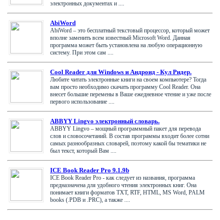
электронных документах и ....
AbiWord
AbiWord – это бесплатный текстовый процессор, который может
вполне заменить всем известный Microsoft Word. Данная
программа может быть установлена на любую операционную
систему. При этом сам ....
Cool Reader для Windows и Андроид - Кул Ридер.
Любите читать электронные книги на своем компьютере? Тогда
вам просто необходимо скачать программу Cool Reader. Она
внесет большие перемены в Ваше ежедневное чтение и уже после
первого использование ....
ABBYY Lingvo электронный словарь.
ABBYY Lingvo – мощный программный пакет для перевода
слов и словосочетаний. В состав программы входит более сотни
самых разнообразных словарей, поэтому какой бы тематики не
был текст, который Вам ....
ICE Book Reader Pro 9.1.9b
ICE Book Reader Pro - как следует из названия, программа
предназначена для удобного чтения электронных книг. Она
понимает книги форматов TXT, RTF, HTML, MS Word, PALM
books (.PDB и .PRC), а также ....