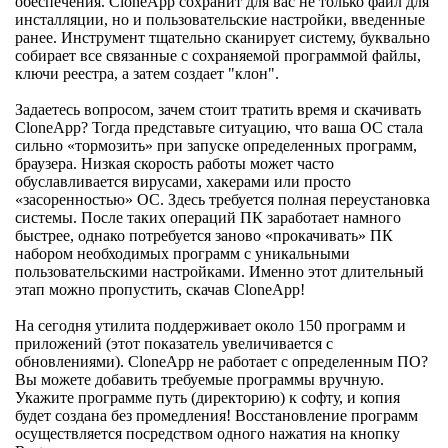
обеспечения. CloneApp сохранит для вас не только файл для
инсталляции, но и пользовательские настройки, введенные
ранее. Инструмент тщательно сканирует систему, буквально
собирает все связанные с сохраняемой программой файлы,
ключи реестра, а затем создает "клон".
Задаетесь вопросом, зачем стоит тратить время и скачивать
CloneApp? Тогда представьте ситуацию, что ваша OC стала
сильно «тормозить» при запуске определенных программ,
браузера. Низкая скорость работы может часто
обуславливается вирусами, хакерами или просто
«засоренностью» ОС. Здесь требуется полная переустановка
системы. После таких операций ПК заработает намного
быстрее, однако потребуется заново «прокачивать» ПК
набором необходимых программ с уникальными
пользовательскими настройками. Именно этот длительный
этап можно пропустить, скачав CloneApp!
На сегодня утилита поддерживает около 150 программ и
приложений (этот показатель увеличивается с
обновлениями). CloneApp не работает с определенным ПО?
Вы можете добавить требуемые программы вручную.
Укажите программе путь (директорию) к софту, и копия
будет создана без промедления! Восстановление программ
осуществляется посредством одного нажатия на кнопку