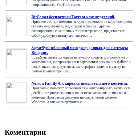
понравившиеся YouTube видео. ....
BitComet бесплатный Torrent-клиент русский.
Приложение, при помощи которого возможно за короткое время
скачать медиафайлы, аудиотреки и файлы с другим
расширениями с различных торрент-трекеров, представляет
собой удобную утилиту для закачки ....
SugarSync облачный менеджер данных для системеы
Виндовс.
SugarSync является одним из лучших средств для резервного
копирования, синхронизации и сортировки всех ваших файлов и
папок, включая документы, фотографии, видео и музыку на
любом компьютере или ....
Norton Family блокировка нежелательного контента.
Программа поможет пользователям контролировать активность
детей в интернете, защищая их от нежелательного и опасного
контента. Программа доступна на оперативной системе
Windows, а так же смартфонах с ....
Коментарии