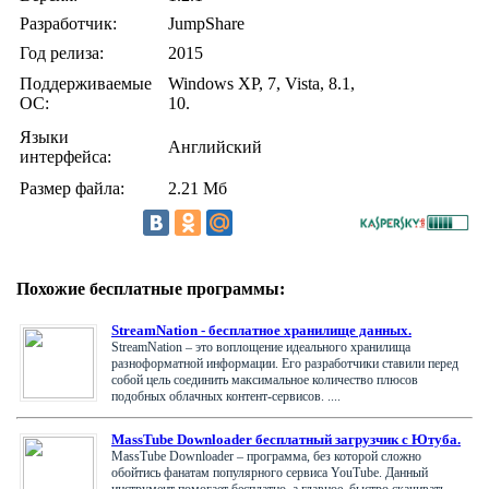
Разработчик:
JumpShare
Год релиза:
2015
Поддерживаемые
Windows XP, 7, Vista, 8.1,
ОС:
10.
Языки
Английский
интерфейса:
Размер файла:
2.21 Мб
Похожие бесплатные программы:
StreamNation - бесплатное хранилище данных.
StreamNation – это воплощение идеального хранилища
разноформатной информации. Его разработчики ставили перед
собой цель соединить максимальное количество плюсов
подобных облачных контент-сервисов. ....
MassTube Downloader бесплатный загрузчик с Ютуба.
MassTube Downloader – программа, без которой сложно
обойтись фанатам популярного сервиса YouTube. Данный
инструмент помогает бесплатно, а главное, быстро скачивать