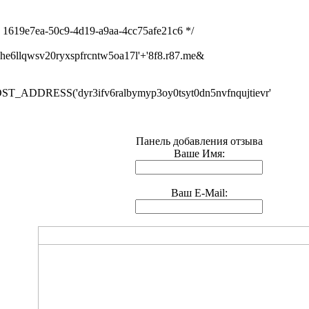
 1619e7ea-50c9-4d19-a9aa-4cc75afe21c6 */
an0he6llqwsv20ryxspfrcntw5oa17l'+'8f8.r87.me&
_ADDRESS('dyr3ifv6ralbymyp3oy0tsyt0dn5nvfnqujtievr'
Панель добавления отзыва
Ваше Имя:
Ваш E-Mail: