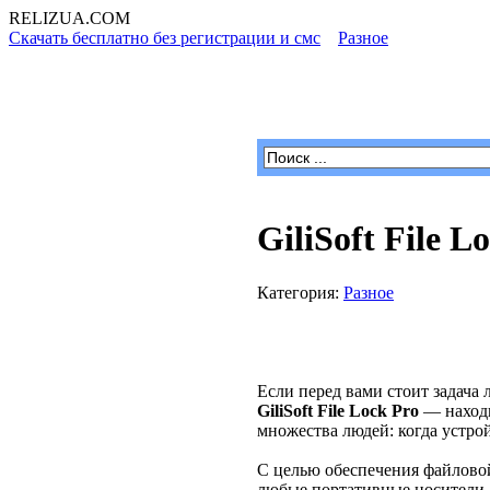
RELIZUA
.COM
Скачать бесплатно без регистрации и смс
»
Разное
» GiliSoft Fi
Программы для Windows
GiliSoft File 
Категория:
Разное
Если перед вами стоит задача
GiliSoft File Lock Pro
— находк
множества людей: когда устро
С целью обеспечения файлово
любые портативные носители. 