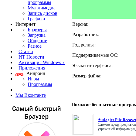
программы
Мультимедиа
Запись дисков
Графика
Версия:
Интернет
Браузеры
Разработчик:
Загрузка
Общение
Год релиза:
Разное
Статьи
Поддерживаемые ОС:
ИТ Новости
Активация Windows 7
Языки интерфейса:
Приложения
Андроид
Размер файла:
Игры
Программы
Мы Вконтакте
Похожие бесплатные програ
Auslogics File Recov
Сложно предупредить си
утраченной информации, н