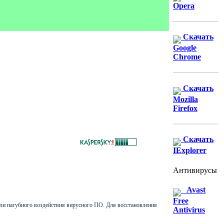
Opera
Скачать
Google
Chrome
Скачать
Mozilla
Firefox
Скачать
IExplorer
Антивирусы
Avast
Free
ли пагубного воздействия вирусного ПО. Для восстановления
Antivirus