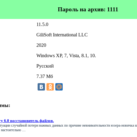
Пароль на архив:
1111
11.5.0
GiliSoft International LLC
2020
Windows XP, 7, Vista, 8.1, 10.
Русский
7.37 Мб
ммы:
ery 6.0 восстановитель файлов.
туации случайной потери важных данных по причине невнимательности юзера-новичка и
астоятельно ....