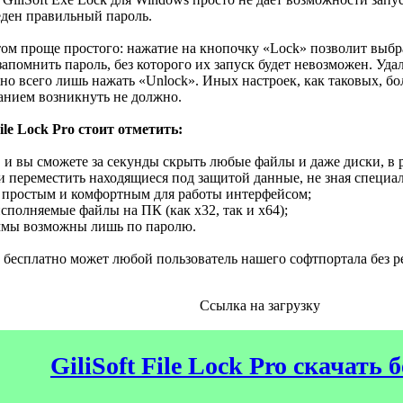
еден правильный пароль.
ом проще простого: нажатие на кнопочку «Lock» позволит выб
 запомнить пароль, без которого их запуск будет невозможен. У
но всего лишь нажать «Unlock». Иных настроек, как таковых, бо
анием возникнуть не должно.
ile Lock Pro стоит отметить:
, и вы сможете за секунды скрыть любые файлы и даже диски, в р
ли переместить находящиеся под защитой данные, не зная специа
а простым и комфортным для работы интерфейсом;
полняемые файлы на ПК (как x32, так и x64);
аммы возможны лишь по паролю.
бесплатно может любой пользователь нашего софтпортала без р
Ссылка на загрузку
GiliSoft File Lock Pro скачать 