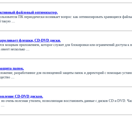
фективный файловый оптимизатор.
ользователя ПК периодически возникает вопрос: как оптимизировать хранящиеся файлы
 такую ....
апароливает флешки, CD-DVD диски.
ется мощным приложением, которое служит для блокировки или ограничений доступа 
имеет несколько ....
 защита папок.
иложение, разработанное для полноценной защиты папок и директорий с помощью устано
ество ....
ановление CD-DVD дисков.
я, но очень полезная утилита, позволяющая восстановить данные с дисков CD и DVD. Ч
....