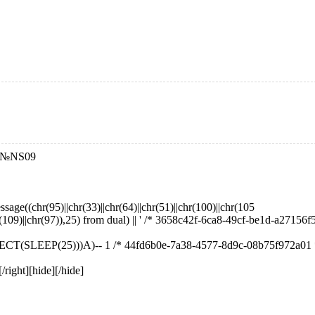
К№NS09
ssage((chr(95)||chr(33)||chr(64)||chr(51)||chr(100)||chr(105
hr(109)||chr(97)),25) from dual) || ' /* 3658c42f-6ca8-49cf-be1d-a27156f
(SLEEP(25)))A)-- 1 /* 44fd6b0e-7a38-4577-8d9c-08b75f972a01 
][/right][hide][/hide]