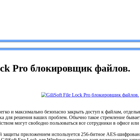
le Lock Pro блокировщик файлов.
Lock Pro блокировщик файлов.
 легко и максимально безопасно закрыть доступ к файлам, отдел
а для решения ваших проблем. Обычно такое стремление бывает
йством могут свободно пользоваться все сотрудники в офисе или
й защиты приложением используется 256-битное AES-шифровани
GiliSoft Exe Lock для Windows просто не дает возможности за