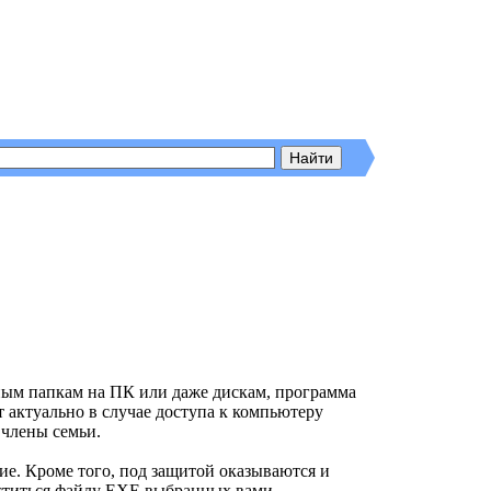
ьным папкам на ПК или даже дискам, программа
 актуально в случае доступа к компьютеру
 члены семьи.
е. Кроме того, под защитой оказываются и
пуститься файлу EXE выбранных вами