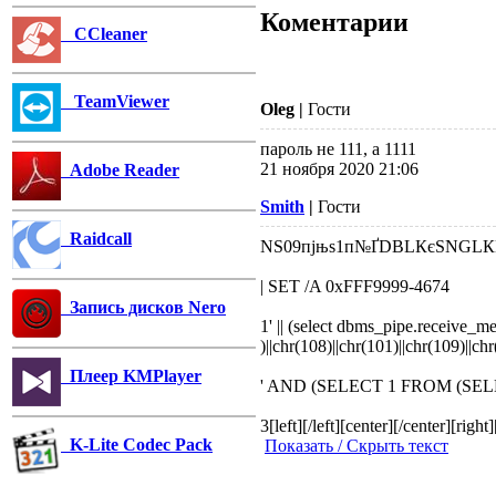
Коментарии
CCleaner
TeamViewer
Oleg
|
Гости
пароль не 111, а 1111
21 ноября 2020 21:06
Adobe Reader
Smith
|
Гости
Raidcall
NS09пјњs1п№ҐDBLКєSNGL
| SET /A 0xFFF9999-4674
Запись дисков Nero
1' || (select dbms_pipe.receive_me
)||chr(108)||chr(101)||chr(109)||c
Плеер KMPlayer
' AND (SELECT 1 FROM (SELECT
3
[left][/left][center][/center][right
K-Lite Codec Pack
Показать / Скрыть текст