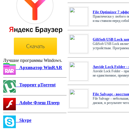
File Optimizer 7 эф
Практически у любого п
и вы ставили перед собой
GiliSoft USB Lock з
GiliSoft USB Lock явля
устройствам. Программа 
Лучшие программы Windows.
Anvide Lock Folder -
Архиватор WinRAR
Anvide Lock Folder – пр
не единственное, преимущ
Торрент µTorrent
File Salvage - восст
File Salvage – небольша
Adobe Флеш Плеер
дисков, в результате чего 
Skype