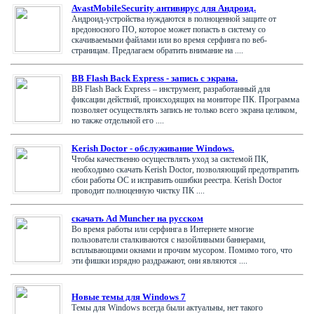
AvastMobileSecurity антивирус для Андроид.
Андроид-устройства нуждаются в полноценной защите от
вредоносного ПО, которое может попасть в систему со
скачиваемыми файлами или во время серфинга по веб-
страницам. Предлагаем обратить внимание на ....
BB Flash Back Express - запись с экрана.
BB Flash Back Express – инструмент, разработанный для
фиксации действий, происходящих на мониторе ПК. Программа
позволяет осуществлять запись не только всего экрана целиком,
но также отдельной его ....
Kerish Doctor - обслуживание Windows.
Чтобы качественно осуществлять уход за системой ПК,
необходимо скачать Kerish Doctor, позволяющий предотвратить
сбои работы ОС и исправить ошибки реестра. Kerish Doctor
проводит полноценную чистку ПК ....
скачать Ad Muncher на русском
Во время работы или серфинга в Интернете многие
пользователи сталкиваются с назойливыми баннерами,
всплывающими окнами и прочим мусором. Помимо того, что
эти фишки изрядно раздражают, они являются ....
Новые темы для Windows 7
Темы для Windows всегда были актуальны, нет такого