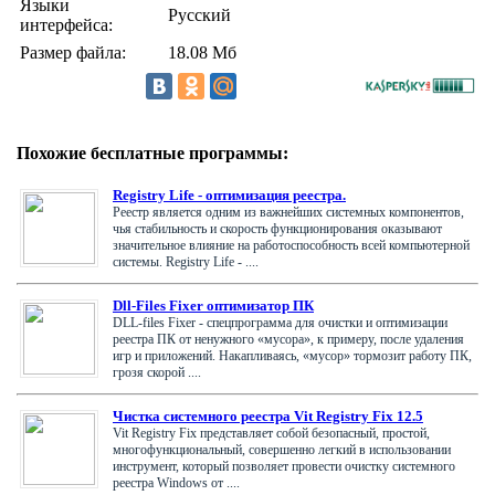
Языки
Русский
интерфейса:
Размер файла:
18.08 Мб
Похожие бесплатные программы:
Registry Life - оптимизация реестра.
Реестр является одним из важнейших системных компонентов,
чья стабильность и скорость функционирования оказывают
значительное влияние на работоспособность всей компьютерной
системы. Registry Life - ....
Dll-Files Fixer оптимизатор ПК
DLL-files Fixer - спецпрограмма для очистки и оптимизации
реестра ПК от ненужного «мусора», к примеру, после удаления
игр и приложений. Накапливаясь, «мусор» тормозит работу ПК,
грозя скорой ....
Чистка системного реестра Vit Registry Fix 12.5
Vit Registry Fix представляет собой безопасный, простой,
многофункциональный, совершенно легкий в использовании
инструмент, который позволяет провести очистку системного
реестра Windows от ....