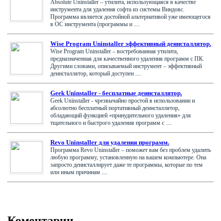
Absolute Uninstaller – утилита, использующаяся в качестве
инструмента для удаления софта из системы Виндовс.
Программа является достойной альтернативой уже имеющегося
в ОС инструмента (программы и ....
Wise Program Uninstaller эффективный деинсталлятор.
Wise Program Uninstaller – востребованная утилита,
предназначенная для качественного удаления программ с ПК.
Другими словами, описываемый инструмент – эффективный
деинсталлятор, который доступен ....
Geek Uninstaller - бесплатные деинсталлятор.
Geek Uninstaller - чрезвычайно простой в использовании и
абсолютно бесплатный портативный деинсталлятор,
обладающий функцией «принудительного удаления» для
тщательного и быстрого удаления программ с ....
Revo Uninstaller для удаления программ.
Программа Revo Uninstaller – поможет вам без проблем удалить
любую программу, установленную на вашем компьютере. Она
запросто деинсталлирует даже те программы, которые по тем
или иным причинам ....
Коментарии