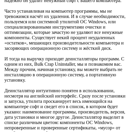
надежно он удалит ненужный софт с вашего компьютера.
Часто устанавливая на компьютер программы, мы не
тревожимся насчёт их удаления. И в случае необходимости,
пользуемся или системной утилитой ОС Windows, или
специализированными инструментами очистки и
оптимизации, которые зачастую не удаляют все ненужные
компоненты. Существует некий процент неудаленных
«остатков», мешающих производительности компьютера и
засоряющих операционную систему и жёсткий диск.
И тогда на выручку приходят деинсталляторы программ. С
одним из них, Bulk Crap Uninstaller, мы и познакомим вас.
Между прочим, начиная установку, вы можете выбрать не
инсталляцию в операционную систему, а портативную
установку.
Деинсталлятор интуитивно понятен в использовании,
несмотря на английский интерфейс. Сразу после установки
и запуска, утилита просканирует весь имеющийся на
компьютере софт и сведет его в список, в котором будет
указано: наименование программы, производитель, версия,
дата установки и многое другое. Деинсталлятор выделит в
списке различным цветом: компоненты ОС Windows,
непроверенные и проверенные сертификаты, «мусор» от