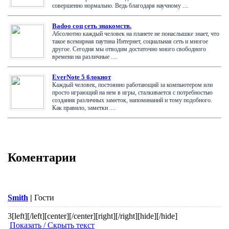
совершенно нормально. Ведь благодаря научному ....
Badoo соц сеть знакомств.
Абсолютно каждый человек на планете не понаслышке знает, что
такое всемирная паутина Интернет, социальная сеть и многое
другое. Сегодня мы отводим достаточно много свободного
времени на различные ....
EverNote 5 блокнот
Каждый человек, постоянно работающий за компьютером или
просто играющий на нем в игры, сталкивается с потребностью
создания различных заметок, напоминаний и тому подобного.
Как правило, заметки ....
Коментарии
Smith
|
Гости
3
[left][/left][center][/center][right][/right][hide][/hide]
Показать / Скрыть текст