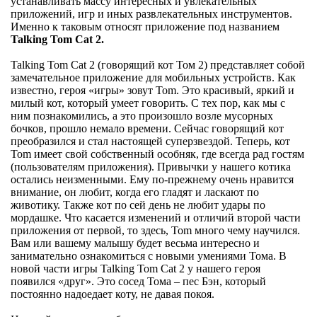
устанавливать массу интересных и увлекательных
приложений, игр и иных развлекательных инструментов.
Именно к таковым относят приложение под названием
Talking Tom Cat 2.
Talking Tom Cat 2 (говорящий кот Том 2) представляет собой
замечательное приложение для мобильных устройств. Как
известно, героя «игры» зовут Tom. Это красивый, яркий и
милый кот, который умеет говорить. С тех пор, как мы с
ним познакомились, а это произошло возле мусорных
бочков, прошло немало времени. Сейчас говорящий кот
преобразился и стал настоящей суперзвездой. Теперь, кот
Tom имеет свой собственный особняк, где всегда рад гостям
(пользователям приложения). Привычки у нашего котика
остались неизменными. Ему по-прежнему очень нравится
внимание, он любит, когда его гладят и ласкают по
животику. Также кот по сей день не любит удары по
мордашке. Что касается изменений и отличий второй части
приложения от первой, то здесь, Tom много чему научился.
Вам или вашему малышу будет весьма интересно и
занимательно ознакомиться с новыми умениями Тома. В
новой части игры Talking Tom Cat 2 у нашего героя
появился «друг». Это сосед Тома – пес Бэн, который
постоянно надоедает коту, не давая покоя.