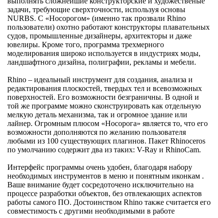
выполнять сложнейшие конструкторские и художественые
задачи, требующие сверхточности, используя основы
NURBS. С «Носорогом» (именно так прозвали Rhino
пользователи) охотно работают конструкторы плавательных
судов, промышленные дизайнеры, архитекторы и даже
ювелиры. Кроме того, программа трехмерного
моделирования широко используется в индустриях моды,
ландшафтного дизайна, полиграфии, рекламы и мебели.
Rhino – идеальный инструмент для создания, анализа и
редактирования плоскостей, твердых тел и всевозможных
поверхностей. Его возможности безграничны. В одной и
той же программе можно сконструировать как отдельную
мелкую деталь механизма, так и огромное здание или
лайнер. Огромным плюсом «Носорога» является то, что его
возможности дополняются по желанию пользователя
любыми из 100 существующих плагинов. Пакет Rhinoceros
по умолчанию содержит два из таких: V-Ray и RhinoCam.
Интерфейс программы очень удобен, благодаря набору
необходимых инструментов в меню и понятным иконкам .
Ваше внимание будет сосредоточено исключительно на
процессе разработки объектов, без отвлекающих аспектов
работы самого ПО. Достоинством Rhino также считается его
совместимость с другими необходимыми в работе