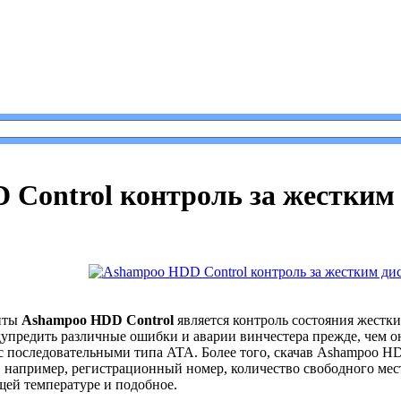
shampoo HDD Control контроль за жестким диском.
Control контроль за жестким 
литы
Ashampoo HDD Control
является контроль состояния жестк
упредить различные ошибки и аварии винчестера прежде, чем о
и с последовательными типа ATA. Более того, скачав Ashampoo H
 например, регистрационный номер, количество свободного мест
щей температуре и подобное.