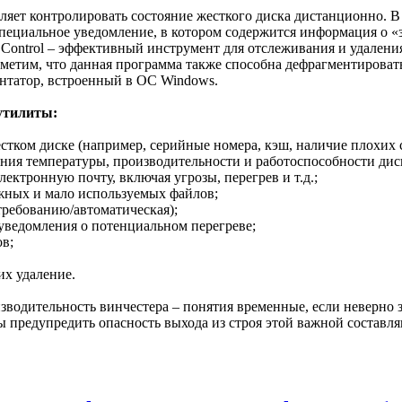
яет контролировать состояние жесткого диска дистанционно. В
специальное уведомление, в котором содержится информация о «
ontrol – эффективный инструмент для отслеживания и удалени
тметим, что данная программа также способна дефрагментироват
нтатор, встроенный в ОС Windows.
утилиты:
тком диске (например, серийные номера, кэш, наличие плохих се
ния температуры, производительности и работоспособности дис
лектронную почту, включая угрозы, перегрев и т.д.;
жных и мало используемых файлов;
требованию/автоматическая);
уведомления о потенциальном перегреве;
в;
их удаление.
зводительность винчестера – понятия временные, если неверно 
бы предупредить опасность выхода из строя этой важной состав