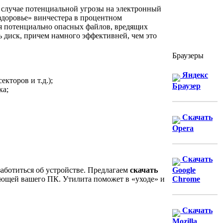
 случае потенциальной угрозы на электронный
здоровье» винчестера в процентном
я потенциально опасных файлов, вредящих
ь диск, причем намного эффективней, чем это
Браузеры
Яндекс
кторов и т.д.);
Браузер
ка;
Скачать
Opera
Скачать
заботиться об устройстве. Предлагаем
скачать
Google
ляющей вашего ПК. Утилита поможет в «уходе» и
Chrome
Скачать
Mozilla