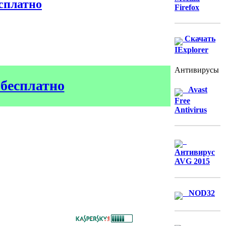
сплатно
Firefox
Скачать
IExplorer
Антивирусы
 бесплатно
Avast
Free
Antivirus
Антивирус
AVG 2015
NOD32