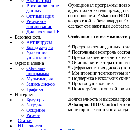
Архиваторы
Функционал программы позвол
Восстановление
адрес пользователя приходит 
данных
соотношении. Ashampoo HDD C
Оптимизация
корректной работе «харда». О
Резервное
сделает стандартный дефрагме
копирование
Диагностика ПК
Особенности и возможности 
Безопасность
Антивирусы
* Предоставление данных о жес
Брандмауэры
* Постоянный контроль состоя
Удаленное
* Предоставление отчетов на э
управление
* Очистка винчестера от нену
Офис и Медиа
* Дефрагментация дисков (по 
Офисные
* Мониторинг температуры и 
программы
* Поддержка нескольких скино
Мультимедиа
* Простое управление;
Запись дисков
* Поиск дубликатов файлов и 
Графика
Интернет
Долговечность и высокая прои
Браузеры
Ashampoo HDD Control
, что
Загрузка
мониторинге состояния харда.
Общение
Разное
Статьи
ИТ Новости