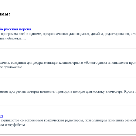
ммы:
o русская версия.
 программа «всё-в-одном», предназначенная для создания, дизайна, редактирования, а
 и обложки, ....
ограмма, созданная для дефрагментации компьютерного жёсткого диска и повышения про
е приложение ....
ная программа, которая позволяет проводить полную диагностику винчестера. Кроме т
юч
 скриншотов со встроенным графическим редактором, позволяющим применять разноо
м интерфейсом. ....