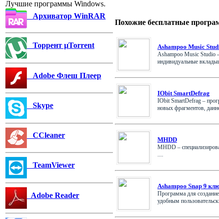
Лучшие программы Windows.
Архиватор WinRAR
Похожие бесплатные програ
Торрент µTorrent
Ashampoo Music Studi
Ashampoo Music Studio -
индивидуальные вкладыши
Adobe Флеш Плеер
IObit SmartDefrag
IObit SmartDefrag – пр
Skype
новых фрагментов, данно
CCleaner
MHDD
MHDD – специализирован
....
TeamViewer
Ashampoo Snap 9 кл
Программа для создание
Adobe Reader
удобным пользовательски