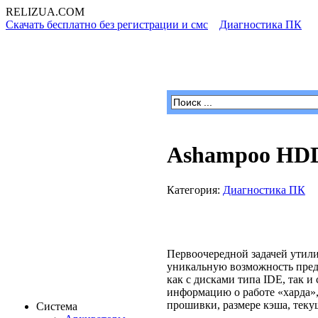
RELIZUA
.COM
Скачать бесплатно без регистрации и смс
»
Диагностика ПК
» A
Программы для Windows
Ashampoo HDD 
Категория:
Диагностика ПК
Первоочередной задачей ути
уникальную возможность пред
как с дисками типа IDE, так 
информацию о работе «харда»,
прошивки, размере кэша, теку
Система