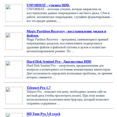
UNFORMAT - утилита HDD.
UNFORMAT – полезная утилита, которая направлена на
восстановление данных поврежденного жесткого диска. Сбои в
работе, механическое повреждение, случайное форматирование –
все это вредит данным, ....
Magic Partition Recovery - восстановление дисков и
файлов.
Magic Partition Recovery – программа, занимающаяся правкой
поврежденных разделов, восстановлением подвергшихся
удалению файлов и файловой системы в целом в полностью
автоматизированном режиме. По ....
Hard Disk Sentinel Pro - Диагностика HDD
Hard Disk Sentinel Pro – спецутилита, предназначенная для
контроля и мониторинга состояния компьютерных винчестеров.
Дает возможность определить возможные проблемы, по причине
которых снижается ....
Teleport Pro 1.7
Teleport Pro - поможет тем кому, необходимо скачать сайт на
жесткий диск (чтобы просмотреть позже). При этом можно
воспользоваться возможностями браузера, который позволяет
сохранить содержимое ....
HD Tune Pro 5.0 crack