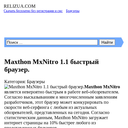
RELIZUA
.COM
Скачать бесплатно без регистрации и смс
»
Браузеры
» Страница 4
Программы для Windows
Maxthon MxNitro 1.1 быстрый
браузер.
Категория: Браузеры
Maxthon MxNitro
является невероятно быстрым в работе веб-обозревателем.
Согласно высказываниям и многочисленным заявлениям
разработчиков, этот браузер может конкурировать по
скорости веб-серфинга с любым из актуальных
обозревателей, представленных на сегодня. Согласно
статистическим данным, Maxthon MxNitro загружает
интернет страницы на 10% быстрее любого из
представленных браузеров.