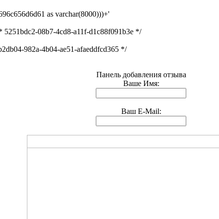
4696c656d6d61 as varchar(8000)))+'
* 5251bdc2-08b7-4cd8-a11f-d1c88f091b3e */
b2db04-982a-4b04-ae51-afaeddfcd365 */
Панель добавления отзыва
Ваше Имя:
Ваш E-Mail: