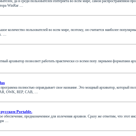
ователей, да и среди пользователей Интернета во всем мире, самой распространенной 
ора WinRar ....
шое количество пользователей во всем мире, поэтому, он считается наиболее популяр
 ....
платный архиватор позволяет работать практически со всеми попу лярными форматами архив
Rus
 - программа полностью оправдывает свое название. Это мощный архиватор, который п
AR, OWK, REP, CAB, ....
 русском Portable.
е обеспечение, предназначенное для излечения архивов. Сразу же отметим, что этот ин
я ....