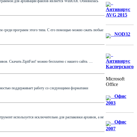
программой для архивации файлов является WinRAR. Обновилась
Антивирус
AVG 2015
ным среди программ этого типа. С его помощью можно сжать любые
NOD32
Антивирус
ов. Скачать ZipitFast! можно бесплатно с нашего сайта. ....
Касперского
Microsoft
Office
олностью поддерживает работу со следующими форматами
Офис
2003
струмент используется исключительно для распаковки архивов, а не
Офис
2007