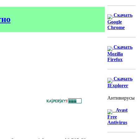
Скачать
тно
Google
Chrome
Скачать
Mozilla
Firefox
Скачать
IExplorer
Антивирусы
Avast
Free
Antivirus