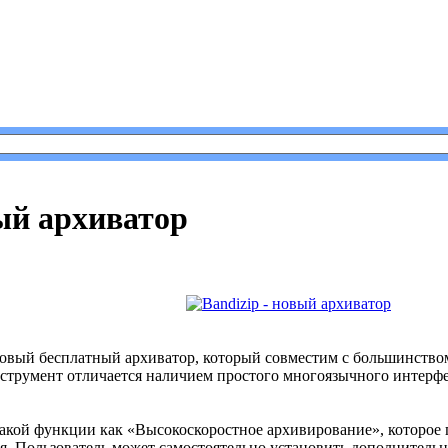
zip - новый архиватор
вый архиватор
новый бесплатный архиватор, который совместим с большинство
струмент отличается наличием простого многоязычного интерфе
кой функции как «Высокоскоростное архивирование», которое 
я. Пользователь может самостоятельно установить дополнительн