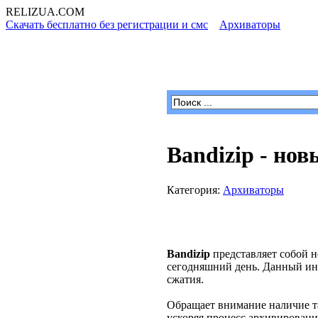
RELIZUA
.COM
Скачать бесплатно без регистрации и смс
»
Архиваторы
» Bandi
Программы для Windows
Bandizip - но
Категория:
Архиваторы
Bandizip
представляет собой 
сегодняшний день. Данный ин
сжатия.
Обращает внимание наличие та
ускоряя процесс архивировани