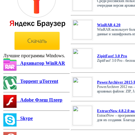
Среди российских польз
очередная версия архиват
WinRAR 4.20
WinRAR использует боль
данные и зашифровать их.
Лучшие программы Windows.
ZipitFast! 3.0 Pro
ZipitFast! 3.0 Pro - бес
Архиватор WinRAR
Торрент µTorrent
PowerArchiver 2015 
PowerArchiver 2012 rus
архивных файлов: ZIP, J
Adobe Флеш Плеер
ExtractNow 4.8.2.0 на
ExtractNow – программно
Skype
для их создания. Благодар