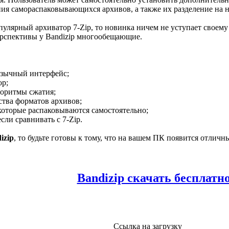
я самораспаковывающихся архивов, а также их разделение на н
пулярный архиватор 7-Ziр, то новинка ничем не уступает своему
ерспективы у Bandizip многообещающие.
язычный интерфейс;
op;
горитмы сжатия;
ства форматов архивов;
которые распаковываются самостоятельно;
сли сравнивать с 7-Zip.
izip
, то будьте готовы к тому, что на вашем ПК появится отли
Bandizip скачать бесплатн
Ссылка на загрузку