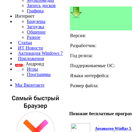
Мультимедиа
Запись дисков
Графика
Интернет
Браузеры
Загрузка
Общение
Версия:
Разное
Статьи
Разработчик:
ИТ Новости
Активация Windows 7
Год релиза:
Приложения
Андроид
Поддерживаемые ОС:
Игры
Программы
Языки интерфейса:
Мы Вконтакте
Размер файла:
Похожие бесплатные програ
Архиватор WinRar 5 