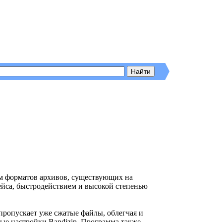
м форматов архивов, существующих на
йса, быстродействием и высокой степенью
пропускает уже сжатые файлы, облегчая и
ые настройки Bandizip. Программа также