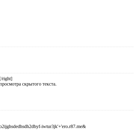
[/right]
просмотра скрытого текста.
as2o2ijghsdedhsdh2dbyf-iwtur3jk'+'ero.r87.me&