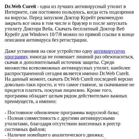
Dr.Web Cureit
- одна из лучших антивирусный утилит в
Интернете, сам постоянно пользуюсь, когда есть подозрения
на вирусы. Перед запуском Доктор Курейт рекомендую
закрыть все окна в том числе и браузер и после запускать
утилиту Доктора Веба. Скачать бесплатный Доктор Веб
Курейт для Windows 10/7/8 можно по прямой ссылке в конце
описания антивируса без регистрации.
Даже установив на свое устройство одну
антивирусную
программу
, никогда не помешает лишний раз обезопаситься,
скачав и дополнительный источник защиты. Среди
множества всевозможных антивирусных утилит, наиболее
распространенной сегодня является именно Dr.Web CureIt.
На данный момент, скачать Dr.Web CureIt последней версии
довольно-таки просто, и что самое главное, за скачивание не
придется платить, покупая лицензию. Кроме того,
программа обладает целым рядом действительно важных
преимуществ, а именно:
- Постоянное обновление программы вирусной базы;
- Полная совместимость с другими антивирусными
утилитами, благодаря отсутствию внесенных в реестр
системных файлов;
- Наличие новейшего аналитического движка;