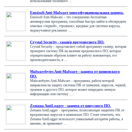
использование облачного ....
Emsisoft Anti-Malware многофункциональная защита.
Emsisoft Anti-Malware – это совершенно бесплатная
антивирусная программа, способная быстро найти и обезвредить
опасных «червей», «троянов», вредные для системы вирусы,
недокучливое рекламное ....
Crystal Security - сканер вредоносного ПО.
Crystal Security – представляет собой программу-сканер, которая
проверяет систему ПК на наличие вредоносного ПО, которое
отрицательным образом влияет на работу компьютера, его
производительность, в ....
Malwarebytes Anti-Malware - защита от шпионского
ПО.
Malwarebytes Anti-Malware – программа, работа которой
направлена на защиту системы ПК от шпионов, вирусов, червей,
троянов и другого ПО, которое может повредить личную
информацию или систему ....
Zemana AntiLogger - защита от вирусного ПО.
Zemana AntiLogger – программа, позволяющая защитить ПК от
вредоносных вирусов и шпионских ПО. Стоит отметить, что
Zemana AntiLogger использует уникальный алгоритм работы, а
именно, не применяет ....