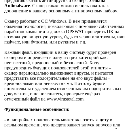
предлагаю скачать антивирусный сканер -
Zemana
Antimalware
. Сканер также можно использовать как
дополнение к вашему основному антивирусному набору.
Сканер работает с ОС Windows. В нём применяется
облачная технология, позволяющая с помощью собственных
наработок компании и движка OPSWAT проверить ПК на
возможную вирусную угрозу, будь то черви или трояны, или
malware, или буткиты, или руткиты и т.д.
Каждый файл, входящий в вашу систему будет проверен
сканером и определен в одну из трех категорий как:
неизвестный, вредоносный и безопасный. Хочу
предупредить будущих пользователей этой утилиты –
сканер параноидально выискивает вирусы, и пытается
представить все подозрительные на его вкус файлы –
вредоносными или неизвестными. Поэтому будьте
внимательны с удалением отмеченных им подозрительных
документов, и не поленитесь, проверьте ещё раз
отмеченный файл на www.virustotal.com.
Функциональные особенности:
- в настройках пользователь может включить защиту в
реальном времени, что предотвращает запуск вирусов или