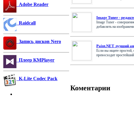
Adobe Reader
Image Tuner - редакт
Image Tuner - совершен
Raidcall
добавлять на изображения
Запись дисков Nero
Paint.NET лучший ан
Если вы ищите простой, 
превосходит простейший P
Плеер KMPlayer
K-Lite Codec Pack
Коментарии