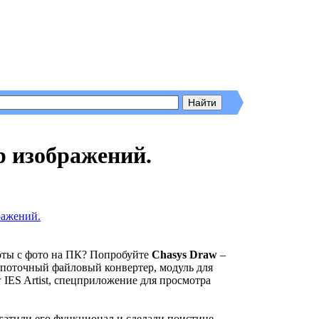
 изображений.
оты с фото на ПК? Попробуйте
Chasys Draw
–
опоточный файловый конвертер, модуль для
IES Artist, спецприложение для просмотра
огатили его функционал и сделали поистине