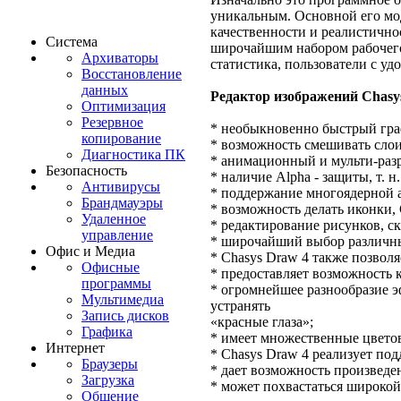
уникальным. Основной его мод
качественности и реалистично
Система
широчайшим набором рабочего
Архиваторы
статистика, пользователи с уд
Восстановление
данных
Редактор изображений Chasy
Оптимизация
Резервное
* необыкновенно быстрый гра
копирование
* возможность смешивать слои
Диагностика ПК
* анимационный и мульти-раз
Безопасность
* наличие Alpha - защиты, т. н
Антивирусы
* поддержание многоядерной 
Брандмауэры
* возможность делать иконки
Удаленное
* редактирование рисунков, с
управление
* широчайший выбор различных
Офис и Медиа
* Chasys Draw 4 также позволя
Офисные
* предоставляет возможность к
программы
* огромнейшее разнообразие э
Мультимедиа
устранять
Запись дисков
«красные глаза»;
Графика
* имеет множественные цветов
Интернет
* Chasys Draw 4 реализует по
Браузеры
* дает возможность произведен
Загрузка
* может похвастаться широкой
Общение