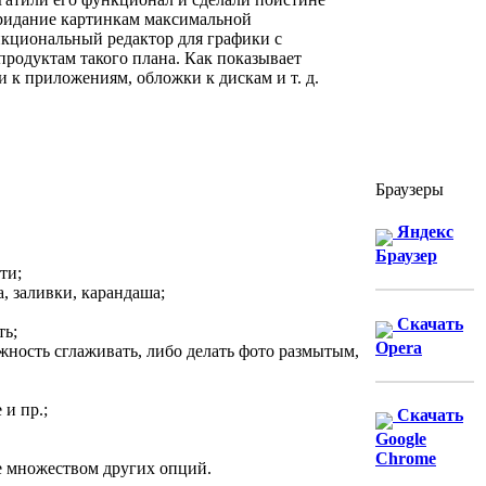
 придание картинкам максимальной
нкциональный редактор для графики с
родуктам такого плана. Как показывает
и к приложениям, обложки к дискам и т. д.
Браузеры
Яндекс
Браузер
ти;
, заливки, карандаша;
Скачать
ть;
Opera
ожность сглаживать, либо делать фото размытым,
и пр.;
Скачать
Google
Chrome
е множеством других опций.