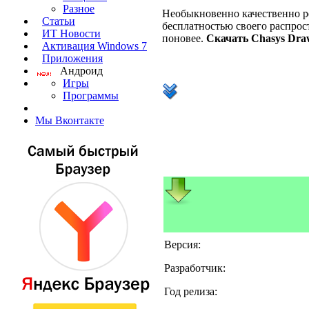
Разное
Необыкновенно качественно р
Статьи
бесплатностью своего распрос
ИТ Новости
поновее.
Скачать Chasys Dra
Активация Windows 7
Приложения
Андроид
Игры
Программы
Мы Вконтакте
Версия:
Разработчик:
Год релиза: