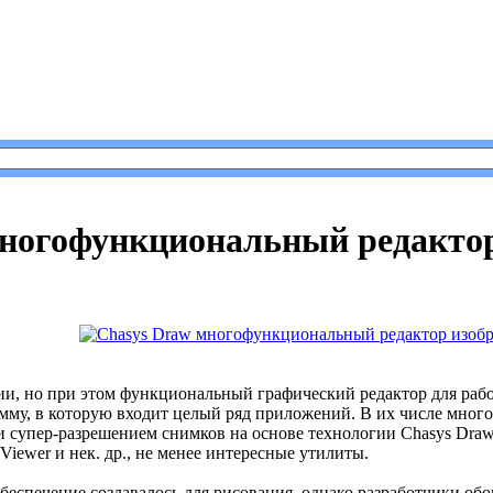
sys Draw многофункциональный редактор изображений.
многофункциональный редактор
ии, но при этом функциональный графический редактор для раб
мму, в которую входит целый ряд приложений. В их числе мног
и супер-разрешением снимков на основе технологии Chasys Draw 
iewer и нек. др., не менее интересные утилиты.
беспечение создавалось для рисования, однако разработчики об