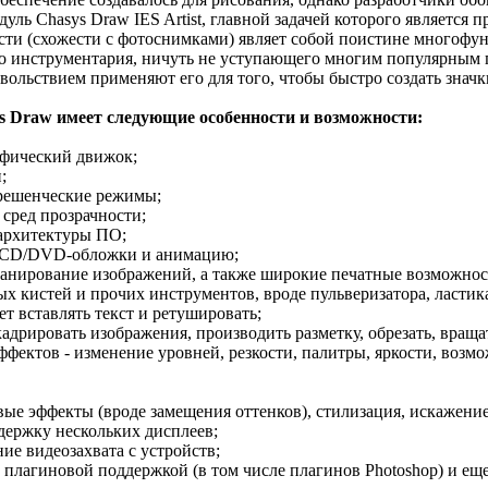
уль Chasys Draw IES Artist, главной задачей которого является
сти (схожести с фотоснимками) являет собой поистине многофу
 инструментария, ничуть не уступающего многим популярным п
овольствием применяют его для того, чтобы быстро создать значк
s Draw имеет следующие особенности и возможности:
фический движок;
;
решенческие режимы;
. сред прозрачности;
архитектуры ПО;
, CD/DVD-обложки и анимацию;
канирование изображений, а также широкие печатные возможнос
 кистей и прочих инструментов, вроде пульверизатора, ластика
ет вставлять текст и ретушировать;
адрировать изображения, производить разметку, обрезать, враща
ффектов - изменение уровней, резкости, палитры, яркости, возм
ые эффекты (вроде замещения оттенков), стилизация, искажение 
ддержку нескольких дисплеев;
ие видеозахвата с устройств;
 плагиновой поддержкой (в том числе плагинов Photoshop) и ещ