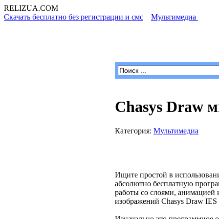
RELIZUA
.COM
Скачать бесплатно без регистрации и смс
»
Мультимедиа
» Cha
Программы для Windows
Chasys Draw 
Категория:
Мультимедиа
Ищите простой в использован
абсолютно бесплатную програ
работы со слоями, анимацией 
изображений Chasys Draw IES V
Изначально это программное о