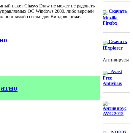
ный пакет Chasys Draw не может не радовать
Скачать
, управляемых ОС Windows 2000, либо версией
 по прямой ссылке для Виндовс ниже.
Mozilla
Firefox
тно
Скачать
IExplorer
Антивирусы
Avast
Free
Antivirus
латно
Антивирус
AVG 2015
NOD32