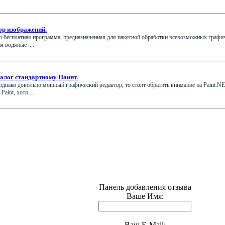
ор изображений.
но бесплатная программа, предназначенная для пакетной обработки всевозможных графи
 водяные ....
алог стандартному Паинт.
однако довольно мощный графический редактор, то стоит обратить внимание на Paint.N
aint, хотя ....
Панель добавления отзыва
Ваше Имя:
Ваш E-Mail: