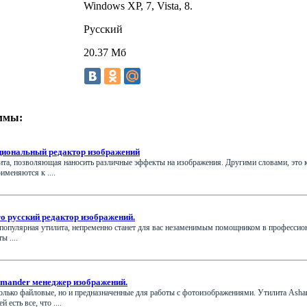
Windows XP, 7, Vista, 8.
Русский
20.37 Мб
ммы:
циональный редактор изображений
илита, позволяющая наносить различные эффекты на изображения. Другими словами, эт
именяются к ....
ro русский редактор изображений.
 – популярная утилита, непременно станет для вас незаменимым помощником в професси
 ....
mander менеджер изображений.
лько файловые, но и предназначенные для работы с фотоизображениями. Утилита Asha
 есть все, что ....