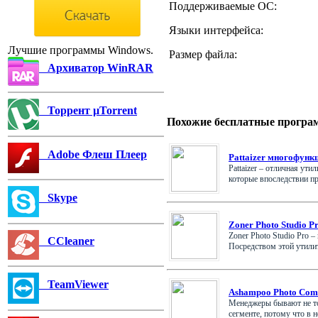
Поддерживаемые ОС:
Языки интерфейса:
Лучшие программы Windows.
Размер файла:
Архиватор WinRAR
Торрент µTorrent
Похожие бесплатные програ
Adobe Флеш Плеер
Pattaizer многофунк
Pattaizer – отличная ут
которые впоследствии пр
Skype
Zoner Photo Studio P
Zoner Photo Studio Pro
CCleaner
Посредством этой утилиты
TeamViewer
Ashampoo Photo Com
Менеджеры бывают не то
сегменте, потому что в ней