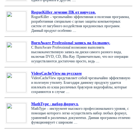
RogueKiller лечение ПК от вирусов.
RogueKiller – чрезвычайно эффективная и полезная программа,
разработанная специально с целью защиты компьютерных
систем от пагубного воздействия вредоносных программ.
Данный продукт особенно ....
BurnAware Professional запись на болванку.
С BurnAware Professional возможно выполнять
высококачественную запись на диски самого разного вида,
включая DVD, CD, Blu-Ray. Примечательно, что все операции
осуществляются достаточно просто, ведь ....
VideoCacheView на русском
VideoCacheView представляет собой чрезвычайно эффективную
и полезную утилиту. Благодаря данному продукту удается
извлекать из кэша различных браузеров видеофайлы, которые
сохраняются в случае ....
MathType - набор формул.
MathType – инструмент высокого профессионального уровня, с
помощью которого легко осуществлять набор любых формул,
уравнений в различных документах. Данная программа отлично
функционирует с широким ....