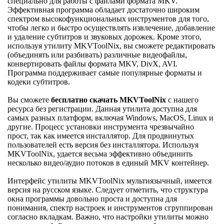
специально для работы с файлами формата MKV.
Эффективная программа обладает достаточно широким
спектром высокофункциональных инструментов для того,
чтобы легко и быстро осуществлять извлечение, добавление
и удаление субтитров и звуковых дорожек. Кроме этого,
используя утилиту MKVToolNix, вы сможете редактировать
(объединять или разбивать) различные видеофайлы,
конвертировать файлы формата MKV, DivX, AVI.
Программа поддерживает самые популярные форматы и
кодеки субтитров.
Вы сможете
бесплатно скачать MKVToolNix
с нашего
ресурса без регистрации. Данная утилита доступна для
самых разных платформ, включая Windows, MacOS, Linux и
другие. Процесс установки инструмента чрезвычайно
прост, так как имеется инсталлятор. Для продвинутых
пользователей есть версия без инсталлятора. Используя
MKVToolNix, удается весьма эффективно объединить
несколько видео/аудио потоков в единый MKV контейнер.
Интерфейс утилиты MKVToolNix мультиязычный, имеется
версия на русском языке. Следует отметить, что структура
окна программы довольно проста и доступна для
понимания, спектр настроек и инструментов сгруппирован
согласно вкладкам. Важно, что настройки утилиты можно