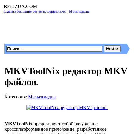
RELIZUA
.COM
Скачать бесплатно без регистрации и смс
»
Мультимедиа
» MKVToolNix редактор
MKV файлов.
Программы для Windows
MKVToolNix редактор MKV
файлов.
Категория:
Мультимедиа
MKVToolNix
представляет собой актуальное
кроссплатформенное приложение, разработанное