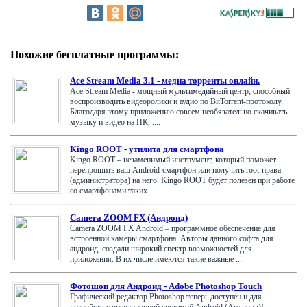
Похожие бесплатные программы:
Ace Stream Media 3.1 - медиа торренты онлайн.
Ace Stream Media - мощный мультимедийный центр, способный
воспроизводить видеоролики и аудио по BitTorrent-протоколу.
Благодаря этому приложению совсем необязательно скачивать
музыку и видео на ПК, ....
Kingo ROOT - утилита для смартфона
Kingo ROOT – незаменимый инструмент, который поможет
перепрошить ваш Android-смартфон или получить root-права
(администратора) на него. Kingo ROOT будет полезен при работе
со смартфонами таких ....
Camera ZOOM FX (Андроид)
Camera ZOOM FX Android – программное обеспечение для
встроенной камеры смартфона. Авторы данного софта для
андроид, создали широкий спектр возможностей для
приложения. В их числе имеются такие важные ....
Фотошоп для Андроид - Adobe Photoshop Touch
Графический редактор Photoshop теперь доступен и для
устройств с операционной системой Android (Андроид)!