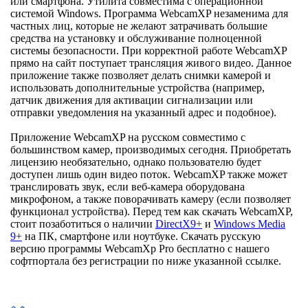
или смартфона. Утилита совместима с операционной
системой Windows. Программа WebcamXP незаменима для
частных лиц, которые не желают затрачивать большие
средства на установку и обслуживание полноценной
системы безопасности. При корректной работе WebcamXP
прямо на сайт поступает трансляция живого видео. Данное
приложение также позволяет делать снимки камерой и
использовать дополнительные устройства (например,
датчик движения для активации сигнализации или
отправки уведомления на указанный адрес и подобное).
Приложение WebcamXP на русском совместимо с
большинством камер, производимых сегодня. Приобретать
лицензию необязательно, однако пользователю будет
доступен лишь один видео поток. WebcamXP также может
транслировать звук, если веб-камера оборудована
микрофоном, а также поворачивать камеру (если позволяет
функционал устройства). Перед тем как скачать WebcamXP,
стоит позаботиться о наличии
DirectX9+
и
Windows Media
9+
на ПК, смартфоне или ноутбуке. Скачать русскую
версию программы WebcamXp Pro бесплатно с нашего
софтпортала без регистрации по ниже указанной ссылке.