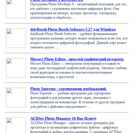
Программа Photo Mechanic 6 – незаменимый помощник для тех,
кто работает с огромными массивами цифровых фото. Она
ориентирована на импорт, экспорт, просмотр, сортировку,
каталогизацию и обработку ....
dslrBooth Photo Booth Software 5.27 для Windows
dslrBooth Photo Booth Software – удобное функциональное
программное решение, которое может понравиться всем тем, кто
всерьез увлекается цифровой фотографией. Данный софт может
заменить целую ....
Movavi Photo Editor - простой графический редактор.
Movavi Photo Editor — невероятно популярный и в какой-то
мере даже легендарный графический редактор. Завоевал любовь
своей аудитории не какими-то высокотехнологичными
возможностями, а простотой. ....
Photo Supreme - сортировщик изображений.
Photo Supreme — удобная программа для сортировки
фотографий и для решения других задач, связанных с
иллюстрациями на компьютере. В отличие от других программ
для работы с файлами определенного ....
ACDSee Photo Manager 16 Rus (Ключ)
ACDSee Photo Manager - одна из лучших программ для
просмотра и организации графических файлов - цифровых
фотографий и любых других картинок. С помощью ACDSee