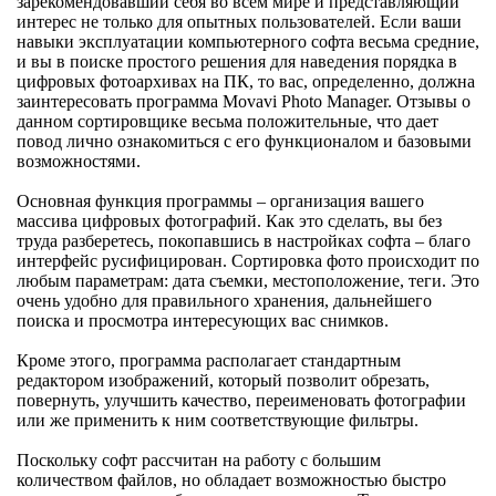
зарекомендовавший себя во всем мире и представляющий
интерес не только для опытных пользователей. Если ваши
навыки эксплуатации компьютерного софта весьма средние,
и вы в поиске простого решения для наведения порядка в
цифровых фотоархивах на ПК, то вас, определенно, должна
заинтересовать программа Movavi Photo Manager. Отзывы о
данном сортировщике весьма положительные, что дает
повод лично ознакомиться с его функционалом и базовыми
возможностями.
Основная функция программы – организация вашего
массива цифровых фотографий. Как это сделать, вы без
труда разберетесь, покопавшись в настройках софта – благо
интерфейс русифицирован. Сортировка фото происходит по
любым параметрам: дата съемки, местоположение, теги. Это
очень удобно для правильного хранения, дальнейшего
поиска и просмотра интересующих вас снимков.
Кроме этого, программа располагает стандартным
редактором изображений, который позволит обрезать,
повернуть, улучшить качество, переименовать фотографии
или же применить к ним соответствующие фильтры.
Поскольку софт рассчитан на работу с большим
количеством файлов, но обладает возможностью быстро