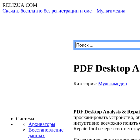
RELIZUA
.COM
Скачать бесплатно без регистрации и смс
»
Мультимедиа
» PDF
Программы для Windows
PDF Desktop A
Категория:
Мультимедиа
PDF Desktop Analysis & Repai
просканировать устройство, о
Система
интуитивно возможно понять 
Архиваторы
Repair Tool и через соответс
Восстановление
данных
Далее приложение самостояте