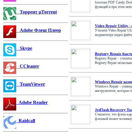
Icecream PDF Candy Des
функций и при этом невер
Торрент µTorrent
Video Repair Utility
Adobe Флеш Плеер
Утилита Video Repair Ut
медиаплеере видео файлы.
Skype
Registry Repair быс
Registry Repair – утили
Registry Repair несколько 
CCleaner
Windows Repair комп
TeamViewer
Windows Repair – униве
инструментов, которые п
Adobe Reader
JetFlash Recovery Too
Считается, что флеш-кар
флешкой может возникнут
Raidcall