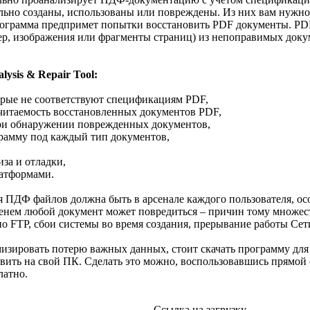
ьно созданы, использованы или повреждены. Из них вам нужно 
ограмма предпримет попытки восстановить PDF документы. PDF D
р, изображения или фрагменты страниц) из непоправимых докум
ysis & Repair Tool:
орые не соответствуют спецификациям PDF,
 читаемость восстановленных документов PDF,
при обнаружении поврежденных документов,
грамму под каждый тип документов,
за и отладки,
латформами.
 ПДФ файлов должна быть в арсенале каждого пользователя, осо
енем любой документ может повредиться – причин тому множест
по FTP, сбои системы во время создания, прерывание работы Се
изировать потерю важных данных, стоит скачать программу для
новить на свой ПК. Сделать это можно, воспользовавшись прямой
латно.
Ссылка на загрузку