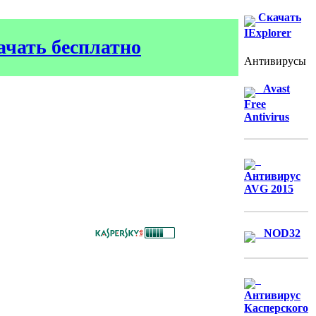
Скачать
IExplorer
качать бесплатно
Антивирусы
Avast
Free
Antivirus
Антивирус
AVG 2015
NOD32
Антивирус
Касперского