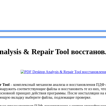
 Desktop Analysis & Repair Tool восстановление PDF
nalysis & Repair Tool восстано
r Tool
– комплексный механизм анализа и восстановления ПДФ ф
бнаружить соответствующие файлы и восстановить те из них, чт
основной принцип действия программы. После инсталляции на к
твующую вкладку выберите файлы, подлежащие проверке.
льно проанализирует ПДФ-документацию с учетом спецификаций 