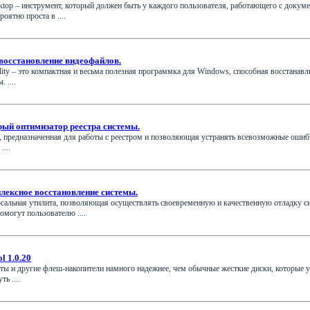
ktop – инструмент, который должен быть у каждого пользователя, работающего с доку
оятно проста в ....
 - восстановление видеофайлов.
ility – это компактная и весьма полезная программка для Windows, способная восстан
 ....
трый оптимизатор реестра системы.
та, предназначенная для работы с реестром и позволяющая устранять всевозможные ош
....
лексное восстановление системы.
рсальная утилита, позволяющая осуществлять своевременную и качественную отладку с
омогут пользователю ....
l 1.0.20
ты и другие флеш-накопители намного надежнее, чем обычные жесткие диски, которые ус
ь ....