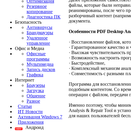
Оптимизация
файлы, которые были неправил
Резервное
реанимированы, после чего пр
копирование
разборчивый контент (наприме
Диагностика ПК
документа.
Безопасность
Антивирусы
Особенности PDF Desktop Anal
Брандмауэры
Удаленное
· Восстановление файлов, кот
управление
· Гарантированное качество и
Офис и Медиа
· Высокая чувствительность 
Офисные
· Возможность настроить про
программы
· Быстродействие,
Мультимедиа
· Комплексный механизм анали
Запись дисков
· Совместимость с разными п
Графика
Интернет
Программа для восстановления
Браузеры
подобным контентом. Со врем
Загрузка
операции с файлом, передачи 
Общение
Разное
Именно поэтому, чтобы миним
Статьи
Analysis & Repair Tool и уста
ИТ Новости
для наших пользователей бесп
Активация Windows 7
Приложения
Андроид