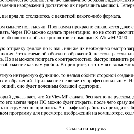
авления изображений достаточно их перетащить мышкой. Тепер
 вы вряд ли столкнетесь с нехваткой какого-либо формата.
ном смысле пол тысячи. Программа прекрасно справляется даже 
овать. Через ПО можно сделать презентацию, но не стоит рассчи
х и абсолютно любых скриншотов с помощью XnViewMP 0.90 — э
ю отправку файлов по E-mail, или же их необходимо быстро загр
нкция. Что касаемо обработки изображений, не стоит рассчиты
. Но вы можете поиграть с контрастностью, быстро изменить ре
 изображение как вам удобно. В принципе, на этом все возможно
етную интересную функцию, то нельзя обойти стороной создани
ных изображений. Приложение не является профессиональным. Но 
 опций, оно будет полезным большой аудитории.
орый доказывает, что XnViewMP скачать бесплатно на русском, 
то его всегда через ПО можно будет открыть, после чего сразу 
ь инструмент не пришлось. А с графикой работать приходится 
ском
программу для просмотра изображений на компьютере, ссыл
Ссылка на загрузку