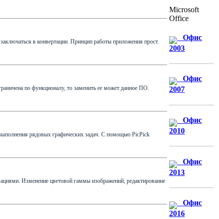
Microsoft
Office
Офис
 заключаться в конвертации. Принцип работы приложения прост.
2003
Офис
ограничена по функционалу, то заменить ее может данное ПО.
2007
Офис
2010
 выполнения рядовых графических задач. С помощью PicPick
Офис
2013
мациями. Изменение цветовой гаммы изображений, редактирование
Офис
2016