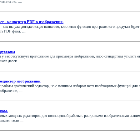
ематично. ....
er - конвертер PDF в изображения.
 — как вы уже догадались до названию, ключевая функция программного продукта будет
ь PDF файл. ....
 русском
ли у вас отсутствует приложение для просмотра изображений, либо стандартная утилита 
ла далек ....
 редактор изображений.
ане работы графический редактор, но с мощным набором всех необходимых функций для
ображение, ....
ком.
 самых мощных редакторов для полноценной работы с растровыми изображениями и ани
алая часть ....