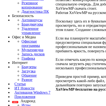
Резервное
специальную очередь. Для доб
копирование
XnViewMP скачать стоит.
Диагностика ПК
Работая XnViewMP на русском,
Безопасность
Антивирусы
Поскольку здесь их в букваль
Брандмауэры
просмотреть, но и отредактир
Удаленное
этом плане. Создание сложны
управление
Офис и Медиа
Если вы планируете масштабну
Офисные
предусмотрена специальная фу
программы
профессиональным не назовешь
Мультимедиа
прибавить яркость, повернуть
Запись дисков
Графика
Если отмечать какую-то конкр
Интернет
сначала загрузить ряд статич
Браузеры
нескольких профессиональных
Загрузка
Общение
Приведем простой пример, кот
Разное
просмотреть какой-либо файл, 
Статьи
дальнейшем повторно запускат
ИТ Новости
XnViewMP бесплатно на рус
Активация Windows 7
Приложения
Андроид
Игры