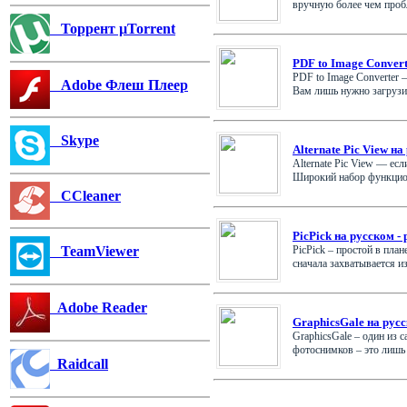
вручную более чем пробл
Торрент µTorrent
PDF to Image Convert
PDF to Image Converter
Adobe Флеш Плеер
Вам лишь нужно загрузит
Skype
Alternate Pic View на
Alternate Pic View — ес
Широкий набор функциона
CCleaner
PicPick на русском -
PicPick – простой в пл
TeamViewer
сначала захватывается из
Adobe Reader
GraphicsGale на русс
GraphicsGale – один из
фотоснимков – это лишь м
Raidcall