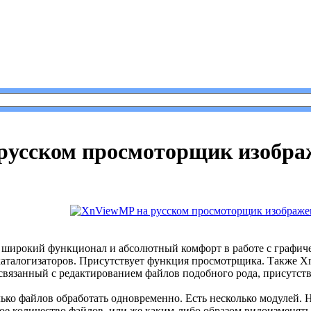
iewMP на русском просмоторщик изображений.
русском просмоторщик изобра
широкий функционал и абсолютный комфорт в работе с графич
аталогизаторов. Присутствует функция просмотрщика. Также X
вязанный с редактированием файлов подобного рода, присутств
лько файлов обработать одновременно. Есть несколько модулей. 
ое количество файлов, или же каким-либо образом видоизменять