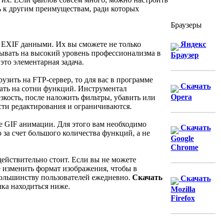
ь к другим преимуществам, ради которых
Браузеры
с EXIF данными. Их вы сможете не только
Яндекс
тывать на высокий уровень профессионализма в
Браузер
то элементарная задача.
узить на FTP-сервер, то для вас в программе
Скачать
вать на сотни функций. Инструментал
Opera
зкость, после наложить фильтры, убавить или
сти редактирования и ограничиваются.
е GIF анимации. Для этого вам необходимо
Скачать
за счет большого количества функций, а не
Google
Chrome
действительно стоит. Если вы не можете
же изменить формат изображения, чтобы в
большинству пользователей ежедневно.
Скачать
Скачать
ка находиться ниже.
Mozilla
Firefox