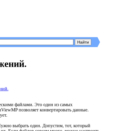
жений.
ескими файлами. Это один из самых
nViewMP позволяет конвертировать данные.
ует.
Нужно выбрать один. Допустим, тот, который
 их. Если файлов совсем много, можно настроить