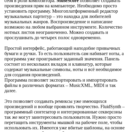
себя в роли композитора.
MuseScore
позволяет создавать
произведения прям на компьютере. Необходимо просто
установить программу. Многоплатформенный редактор
музыкальных партитур – это находка для любителей
музыкальных жанров. Воспроизведение и написание
возможно на любом выбранном инструменте. Количество
нотных листов неограниченно. Можно создавать и
прослушивать до четырех полос одновременно.
Простой интерфейс, работающий наподобие привычных
бумаги и ручки. То есть пользователь сам набивает ноты, а
программа уже проигрывает заданный значения. Панель
состоит из нескольких вкладок и клавиатур, которые
содержат музыкальные символы, ноты и всё необходимое
для создания произведений.
Программа позволяет экспортировать и импортировать
файлы в различных форматах – MusicXML, MIDI и так
далее.
Это позволяет создавать ремиксы уже имеющихся
произведений и вообще проявлять творчество. FluidSynth –
программный синтезатор и интегрированные секверсоны
так же могут заинтересовать пользователя. Нужно просто
перетащить инструменты мышкой на рабочее поле, чтобы
использовать их. Имеются уже вбитые шаблоны, на основе