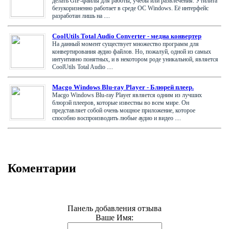
делать GIF-файлы для работы, учёбы или развлечения. Утилита
безукоризненно работает в среде ОС Windows. Её интерфейс
разработан лишь на ....
CoolUtils Total Audio Converter - медиа конвертер
На данный момент существует множество программ для
конвертирования аудио файлов. Но, пожалуй, одной из самых
интуитивно понятных, и в некотором роде уникальной, является
CoolUtils Total Audio ....
Macgo Windows Blu-ray Player - Блюрей плеер.
Macgo Windows Blu-ray Player является одним из лучших
блюрэй плееров, которые известны во всем мире. Он
представляет собой очень мощное приложение, которое
способно воспроизводить любые аудио и видео ....
Коментарии
Панель добавления отзыва
Ваше Имя: