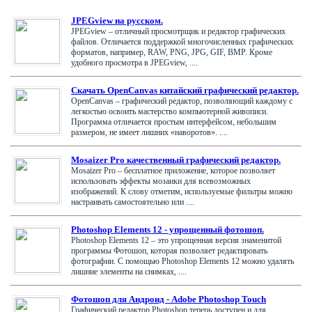
JPEGview на русском.
JPEGview – отличный просмотрщик и редактор графических
файлов. Отличается поддержкой многочисленных графических
форматов, например, RAW, PNG, JPG, GIF, BMP. Кроме
удобного просмотра в JPEGview, ....
Скачать OpenCanvas китайский графический редактор.
OpenCanvas – графический редактор, позволяющий каждому с
легкостью освоить мастерство компьютерной живописи.
Программа отличается простым интерфейсом, небольшим
размером, не имеет лишних «наворотов». ....
Mosaizer Pro качественный графический редактор.
Mosaizer Pro – бесплатное приложение, которое позволяет
использовать эффекты мозаики для всевозможных
изображений. К слову отметим, используемые фильтры можно
настраивать самостоятельно или ....
Photoshop Elements 12 - упрощенный фотошоп.
Photoshop Elements 12 – это упрощенная версия знаменитой
программы Фотошоп, которая позволяет редактировать
фотографии. С помощью Photoshop Elements 12 можно удалять
лишние элементы на снимках, ....
Фотошоп для Андроид - Adobe Photoshop Touch
Графический редактор Photoshop теперь доступен и для