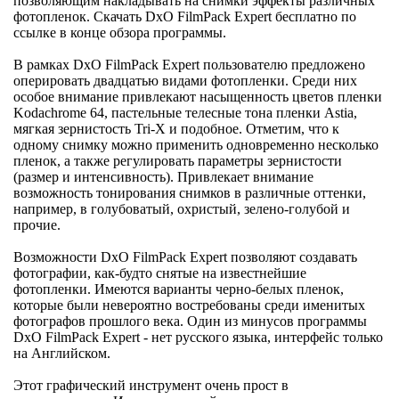
позволяющим накладывать на снимки эффекты различных
фотопленок. Скачать DxO FilmPack Expert бесплатно по
ссылке в конце обзора программы.
В рамках DxO FilmPack Expert пользователю предложено
оперировать двадцатью видами фотопленки. Среди них
особое внимание привлекают насыщенность цветов пленки
Kodachrome 64, пастельные телесные тона пленки Astia,
мягкая зернистость Tri-X и подобное. Отметим, что к
одному снимку можно применить одновременно несколько
пленок, а также регулировать параметры зернистости
(размер и интенсивность). Привлекает внимание
возможность тонирования снимков в различные оттенки,
например, в голубоватый, охристый, зелено-голубой и
прочие.
Возможности DxO FilmPack Expert позволяют создавать
фотографии, как-будто снятые на известнейшие
фотопленки. Имеются варианты черно-белых пленок,
которые были невероятно востребованы среди именитых
фотографов прошлого века. Один из минусов программы
DxO FilmPack Expert - нет русского языка, интерфейс только
на Английском.
Этот графический инструмент очень прост в