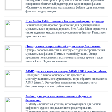
совершенно бесплатный редактор для аудио и видео файлов.
«Склеить» из нескольких музыкальных файлов один, вырезать
фрагмент видео, создать ....
Free Audio Editor скачать бесплатный аудиоредактор
Если необходимо простое приложение для редактирования
музыкальных и звуковых дорожек, Free Audio Editor справится с
таким заданием максимально качественно и быстро. Распознает
практически все ....
Qmmp скачать простейший аудио плеер бесплатно.
Qmmp – довольно известный инструмент для воспроизведения
музыкальных файлов. Помимо главной функции, Qmmp
предлагает пользователям возможность поиска треков и слов
песен в Сети. Одним из ключевых ....
AIMP русская версия плеера АИМП 2017 для Windows.
Находитесь в поиске одновременно простого и
многофункционального аудиоплеера, тогда обратите внимание на
AIMP (Аимп). Это удобное приложение характеризуется
быстрым запуском и потребностью в ....
Audacity на русском языке скачать Аудасити
бесплатно.
Audacity – бесплатная утилита, использующаяся для записи
цифрового аудио и его дальнейшего редактирования.
Приложение позволяет осуществлять захват звука с микрофона,